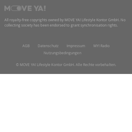
All royalty-free copyrights owned by MOVE YA! Lifestyle Kontor GmbH. No
collecting society has been endorsed to grant synchronisation rights.
AGB
Datenschutz
Impressum
MY! Radio
Nutzungsbedingungen
© MOVE YA! Lifestyle Kontor GmbH. Alle Rechte vorbehalten.