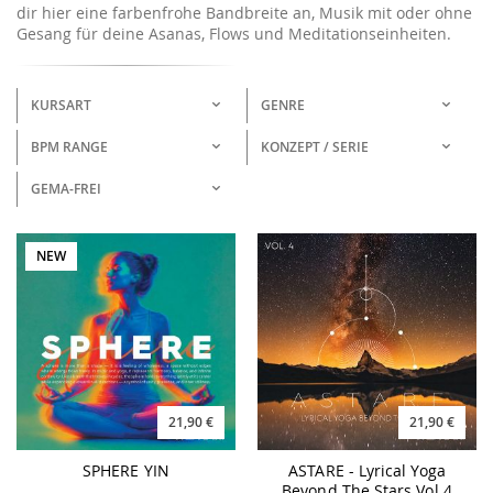
dir hier eine farbenfrohe Bandbreite an, Musik mit oder ohne
Gesang für deine Asanas, Flows und Meditationseinheiten.
KURSART
GENRE
BPM RANGE
KONZEPT / SERIE
GEMA-FREI
NEW
21,90 €
21,90 €
SPHERE YIN
ASTARE - Lyrical Yoga
Beyond The Stars Vol.4