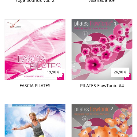
Yoga Sounds Vol. 2
Asanadance
19,90 €
26,90 €
FASCIA PILATES
PILATES FlowTonic #4