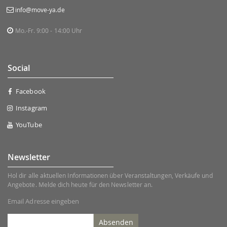
info@move-ya.de
Mo.-Fr. 9:00 - 14:00 Uhr
Social
Facebook
Instagram
YouTube
Newsletter
Hol dir alle aktuellen Informationen über Veranstaltungen, Verkäufe und
Angebote. Melde dich heute für den Newsletter an.
Email Adresse eingeben
Absenden