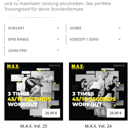
und zu maximaler Leistung anzutreiben. Das perfekte
Trainingstool für deine Stundenformate.
KURSART
GENRE
BPM RANGE
KONZEPT / SERIE
GEMA-FREI
26,90 €
26,90 €
M.A.X. Vol. 25
M.A.X. Vol. 24