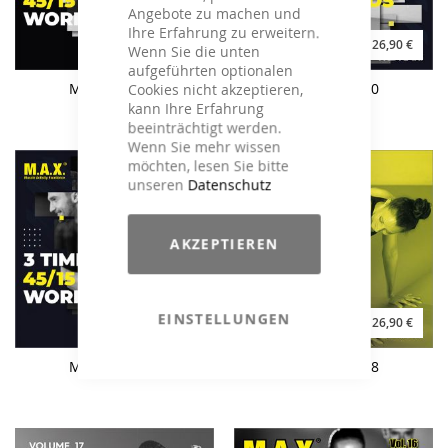
Angebote zu machen und
Ihre Erfahrung zu erweitern.
26,90 €
26,90 €
Wenn Sie die unten
aufgeführten optionalen
M.A.X. Vol. 21
M.A.X. Vol. 20
Cookies nicht akzeptieren,
kann Ihre Erfahrung
beeinträchtigt werden.
Wenn Sie mehr wissen
möchten, lesen Sie bitte
unseren
Datenschutz
AKZEPTIEREN
EINSTELLUNGEN
26,90 €
26,90 €
M.A.X. Vol. 19
M.A.X. Vol. 18