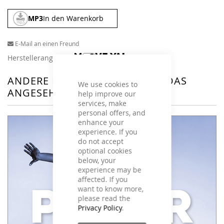
MP3
In den Warenkorb
E-Mail an einen Freund
Herstellerangaben
ANDERE KUNDEN HABEN SICH DAS
We use cookies to
ANGESEHEN
help improve our
services, make
personal offers, and
enhance your
experience. If you
do not accept
optional cookies
below, your
experience may be
affected. If you
want to know more,
please read the
Privacy Policy
.