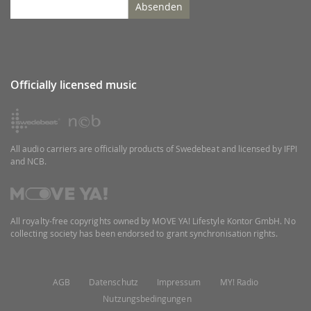
Absenden
Officially licensed music
All audio carriers are officially products of Swedebeat and licensed by IFPI
and NCB.
All royalty-free copyrights owned by MOVE YA! Lifestyle Kontor GmbH. No
collecting society has been endorsed to grant synchronisation rights.
AGB
Datenschutz
Impressum
MY! Radio
Nutzungsbedingungen