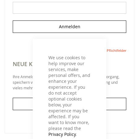
Anmelden
Passwort vergessen?
We use cookies to
NEUE KUNDEN
help improve our
services, make
personal offers, and
Ihre Anmeldung hat viele Vorteile: schnellerer Bestellvorgang,
enhance your
speichern von mehreren Adressen, Sendungsverfolgung und
experience. If you
vieles mehr.
do not accept
optional cookies
Ein Konto erstellen
below, your
experience may be
affected. If you
want to know more,
please read the
Privacy Policy
.