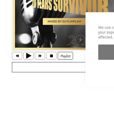
We use c
your expe
affected.
Playlist