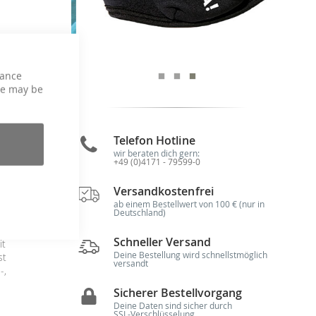
hance
ce may be
Telefon Hotline
wir beraten dich gern:
+49 (0)4171 - 79599-0
EN
xt
Versandkostenfrei
X-
!)
ab einem Bestellwert von 100 € (nur in
Deutschland)
en
nz
Schneller Versand
it
Deine Bestellung wird schnellstmöglich
st
versandt
-,
Sicherer Bestellvorgang
Deine Daten sind sicher durch
SSL-Verschlüsselung