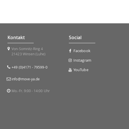
Kontakt
Social
Von-Somnitz-Ring 4
Facebook
21423 Winsen (Luhe)
Instagram
+49 (0)4171 - 79599-0
YouTube
info@move-ya.de
Mo.-Fr. 9:00 - 14:00 Uhr