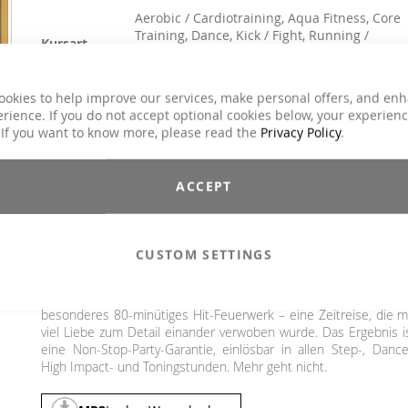
Aerobic / Cardiotraining, Aqua Fitness, Core
Training, Dance, Kick / Fight, Running /
Kursart
Walking, Step Aerobic, Toning / Fatburner /
BBP
Charts Hits / Pop, Dance / Electronic / Club,
ookies to help improve our services, make personal offers, and en
Genre
House / Deep House, Pop
rience. If you do not accept optional cookies below, your experien
 If you want to know more, please read the
Privacy Policy
.
26,90 €
Inkl. 19% MwSt.
ACCEPT
Anlässlich unseres 20 jährigen Geburtstages haben wir D
ULTIMATIVEN 20 YEARS SURVIVOR MEGAMIX erschaffen. Gemi
vom einzigartigen DJ FlimFlam, dem weltbesten MEGAMI
CUSTOM SETTINGS
Produzenten, findest du das Beste aus 20 Jahren (MOVE YA
Musikgeschichte zusammengefasst in dieser einzigartig
Compilation. 51 mitreißend ineinander gemixte Titel – ein ga
besonderes 80-minütiges Hit-Feuerwerk – eine Zeitreise, die m
viel Liebe zum Detail einander verwoben wurde. Das Ergebnis i
eine Non-Stop-Party-Garantie, einlösbar in allen Step-, Dance
High Impact- und Toningstunden. Mehr geht nicht.