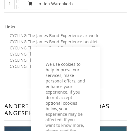
In den Warenkorb
Links
CYCLING The James Bond Experience artwork
CYCLING The James Bond Experience booklet
CYCLING The James Bond Experience cue file
CYCLING The James Bond Experience info
CYCLING The James Bond Experience mix
We use cookies to
CYCLING The James Bond Experience
help improve our
services, make
personal offers, and
enhance your
experience. If you
do not accept
optional cookies
ANDERE KUNDEN HABEN SICH DAS
below, your
ANGESEHEN
experience may be
affected. If you
want to know more,
please read the