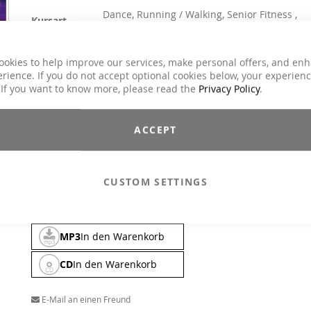
Dance, Running / Walking, Senior Fitness ,
Kursart
Step Aerobic, Toning / Fatburner / BBP
50s & 60s, 80s, Charts Hits / Pop, Disco / 70s,
Genre
Oldies
ookies to help improve our services, make personal offers, and en
rience. If you do not accept optional cookies below, your experien
23,90 €
 If you want to know more, please read the
Privacy Policy
.
26,90 €
Inkl. 19% MwSt.
ACCEPT
Mach dich bereit, deinen Groove zurückzubekommen! Dieser M
aus den beliebtesten Partyhits der 80er, 90er und 2000er Jah
bringt deine Füße in Bewegung und deinen Körper zum Grooven
ganz im Drums Alive Stil. Dieser Mix enthält ein 10-minütig
CUSTOM SETTINGS
Warm-up, das die Party in Schwung bringt und zum "dancing 
the ceiling" anregt. EveryBODY comes alive with Drums Alive!
MP3
In den Warenkorb
CD
In den Warenkorb
E-Mail an einen Freund