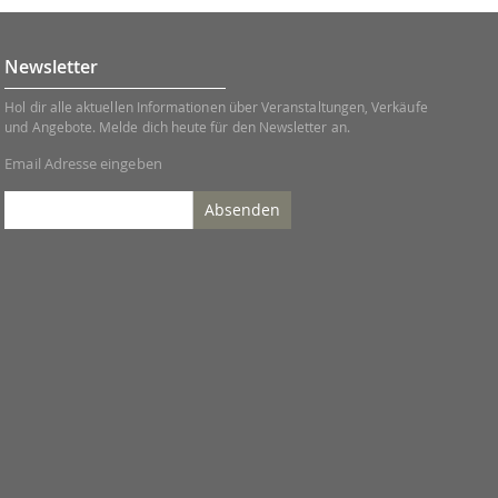
Newsletter
Hol dir alle aktuellen Informationen über Veranstaltungen, Verkäufe
und Angebote. Melde dich heute für den Newsletter an.
Email Adresse eingeben
Absenden