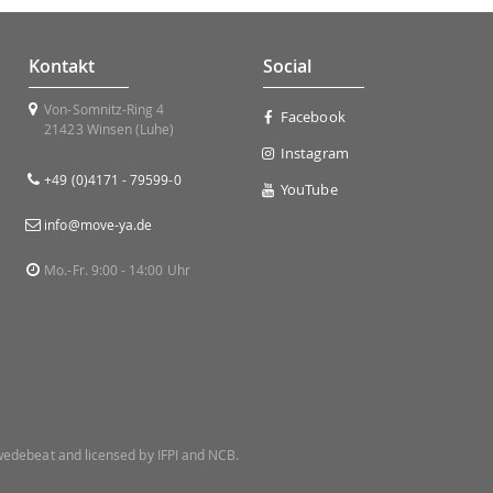
Kontakt
Social
Von-Somnitz-Ring 4
Facebook
21423 Winsen (Luhe)
Instagram
+49 (0)4171 - 79599-0
YouTube
info@move-ya.de
Mo.-Fr. 9:00 - 14:00 Uhr
 Swedebeat and licensed by IFPI and NCB.