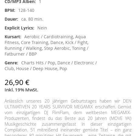
1
128-140
ca. 80 min.
Nein
Aerobic / Cardiotraining, Aqua
Fitness, Core Training, Dance, Kick / Fight,
Running / Walking, Step Aerobic, Toning /
Fatburner / BBP
Charts Hits / Pop, Dance / Electronic /
Club, House / Deep House, Pop
26,90 €
Inkl. 19% MwSt.
Anlässlich unseres 20 jährigen Geburtstages haben wir DEN
ULTIMATIVEN 20 YEARS SURVIVOR MEGAMIX erschaffen. Gemixt
vom einzigartigen DJ FlimFlam, dem weltbesten MEGAMIX-
Produzenten, findest du das Beste aus 20 Jahren (MOVE YA!)
Musikgeschichte zusammengefasst in dieser einzigartigen
Compilation. 51 mitreißend ineinander gemixte Titel – ein ganz
besonderes 80-minütiges Hit-Feuerwerk – eine Zeitreise, die mit