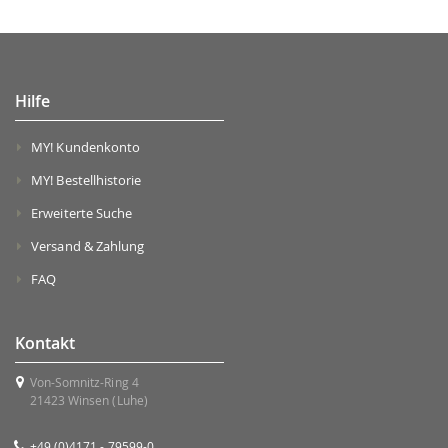
Hilfe
MY! Kundenkonto
MY! Bestellhistorie
Erweiterte Suche
Versand & Zahlung
FAQ
Kontakt
Von-Somnitz-Ring 4
21423 Winsen (Luhe)
+49 (0)4171 - 79599-0