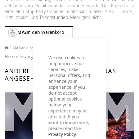
viel Liebe zum Detail einander verwoben wurde. Das Ergebnis ist
eine Non-Stop-Party-Garantie, einlösbar in allen Step-, Dance-,
High Impact- und Toningstunden. Mehr geht nicht.
MP3
In den Warenkorb
E-Mail an einen Freund
Herstellerangaben
We use cookies to
help improve our
services, make
ANDERE KUNDEN HABEN SICH DAS
personal offers, and
ANGESEHEN
enhance your
experience. If you
do not accept
optional cookies
below, your
experience may be
affected. If you
want to know more,
please read the
Privacy Policy
.