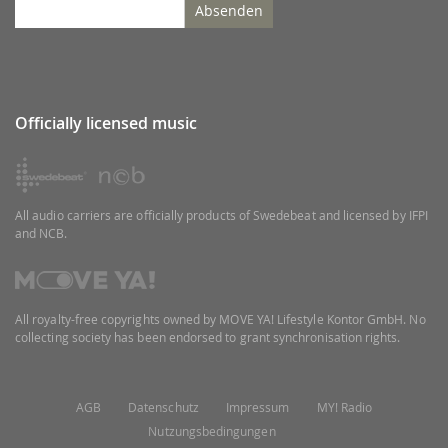
Absenden
Officially licensed music
All audio carriers are officially products of Swedebeat and licensed by IFPI
and NCB.
All royalty-free copyrights owned by MOVE YA! Lifestyle Kontor GmbH. No
collecting society has been endorsed to grant synchronisation rights.
AGB
Datenschutz
Impressum
MY! Radio
Nutzungsbedingungen