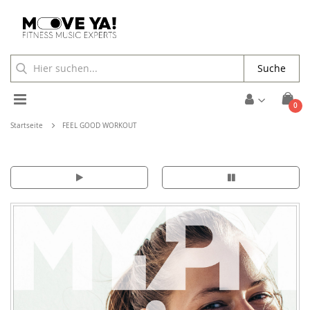
Suche
Toggle
Arti
0
Waren
Nav
Startseite
FEEL GOOD WORKOUT