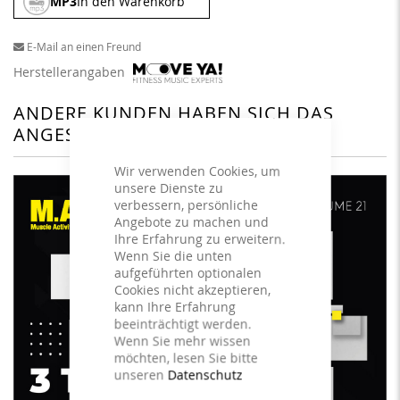
MP3
In den Warenkorb
E-Mail an einen Freund
Herstellerangaben
ANDERE KUNDEN HABEN SICH DAS
ANGESEHEN
Wir verwenden Cookies, um
unsere Dienste zu
verbessern, persönliche
Angebote zu machen und
Ihre Erfahrung zu erweitern.
Wenn Sie die unten
aufgeführten optionalen
Cookies nicht akzeptieren,
kann Ihre Erfahrung
beeinträchtigt werden.
Wenn Sie mehr wissen
möchten, lesen Sie bitte
unseren
Datenschutz