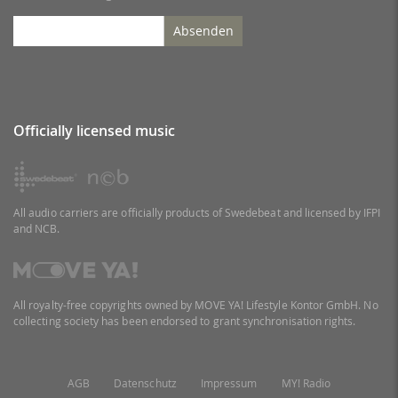
Absenden
Officially licensed music
All audio carriers are officially products of Swedebeat and licensed by IFPI
and NCB.
All royalty-free copyrights owned by MOVE YA! Lifestyle Kontor GmbH. No
collecting society has been endorsed to grant synchronisation rights.
AGB
Datenschutz
Impressum
MY! Radio