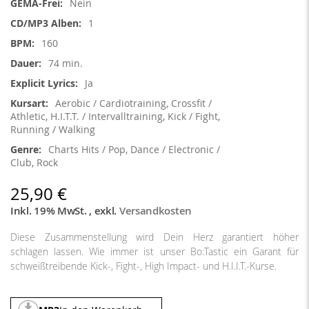
Nein
1
160
74 min.
Ja
Aerobic / Cardiotraining, Crossfit /
Athletic, H.I.T.T. / Intervalltraining, Kick / Fight,
Running / Walking
Charts Hits / Pop, Dance / Electronic /
Club, Rock
25,90 €
Inkl. 19% MwSt.
,
exkl.
Versandkosten
Diese Zusammenstellung wird Dein Herz garantiert höher
schlagen lassen. Wie immer ist unser Bo:Tastic ein Garant für
schweißtreibende Kick-, Fight-, High Impact- und H.I.I.T.-Kurse.