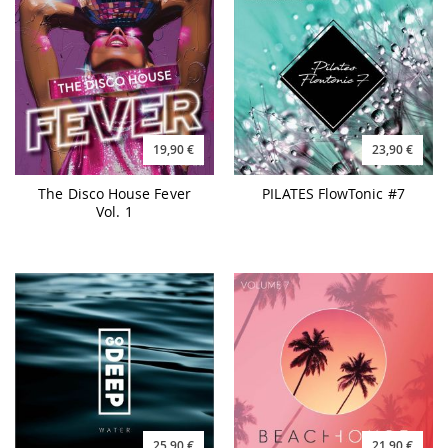
19,90 €
23,90 €
The Disco House Fever
PILATES FlowTonic #7
Vol. 1
25,90 €
21,90 €