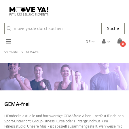
Suche
Toggle
DE
Arti
0
Cart
Nav
Startseite
GEMA-frei
GEMA-frei
HEntdecke aktuelle und hochwertige GEMAfreie Alben – perfekt für deinen
Sport-Unterricht, Group-Fitness Kurse oder Hintergrundmusik im
Fitnessstudio! Unsere Musik ist speziell zusammengestellt, wahlweise mit