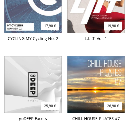
17,90 €
19,90 €
CYCLING MY Cycling No. 2
L.I.I.T. Vol. 1
25,90 €
26,90 €
goDEEP Facets
CHILL HOUSE PILATES #7