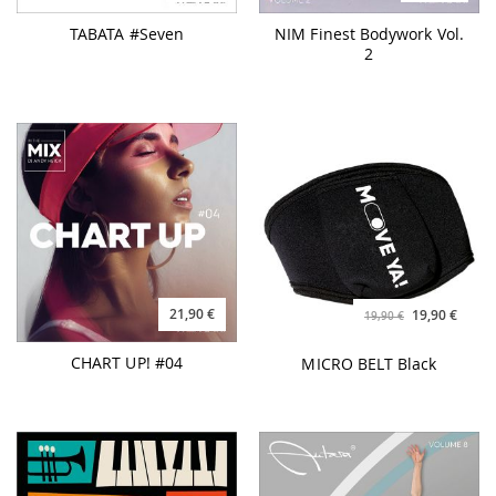
TABATA #Seven
NIM Finest Bodywork Vol.
2
21,90 €
Special
19,90 €
19,90 €
Price
CHART UP! #04
MICRO BELT Black