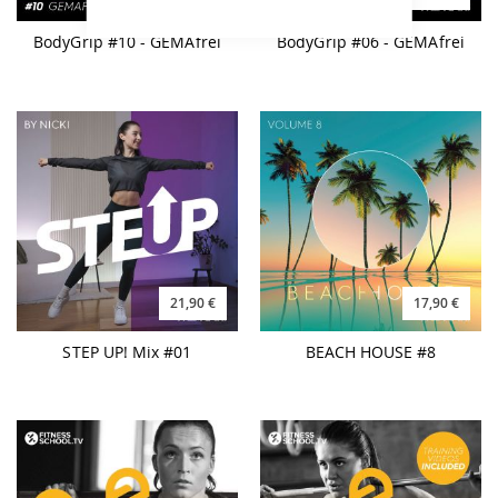
BodyGrip #10 - GEMAfrei
BodyGrip #06 - GEMAfrei
21,90 €
17,90 €
STEP UP! Mix #01
BEACH HOUSE #8