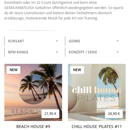
Einzeltiteln oder im 32-Count durchgemixt und kann ohne
GEMA/AKM/SUISA Gebühren öffentlich wiedergegeben werden. So sparst
du dir teure Lizenzkosten und bietest deinen Teilnehmern dennoch
erstklassige, motivierende Musik für jede Art von Training.
KURSART
GENRE
BPM RANGE
KONZEPT / SERIE
NEW
NEW
21,90 €
26,90 €
BEACH HOUSE #9
CHILL HOUSE PILATES #11