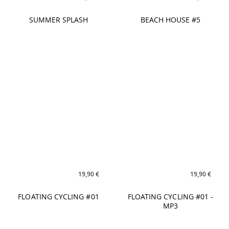
19,90 €
19,90 €
FLOATING CYCLING #01
FLOATING CYCLING #01 -
MP3
21,90 €
19,90 €
BUDDHA BALANCE Vol. 2
CYCLING #01 The Next
Level