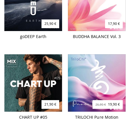
25,90 €
17,90 €
goDEEP Earth
BUDDHA BALANCE Vol. 3
21,90 €
19,90 €
26,90 €
CHART UP #05
TRILOCHI Pure Motion