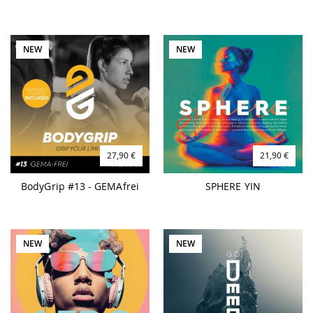
NEW
NEW
27,90 €
21,90 €
BodyGrip #13 - GEMAfrei
SPHERE YIN
NEW
NEW