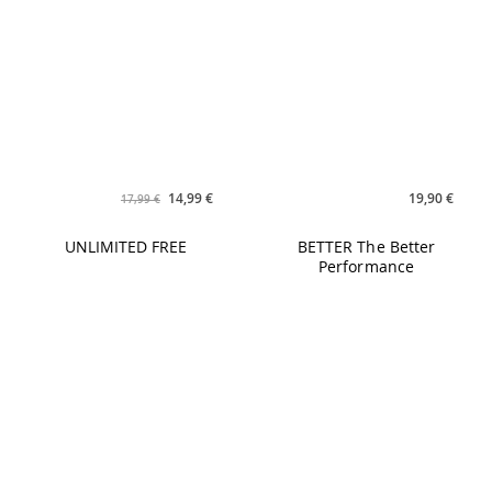
14,99 €
19,90 €
17,99 €
UNLIMITED FREE
BETTER The Better
Performance
21,90 €
21,90 €
CHART UP! #03
YOGILATES Vol. 2