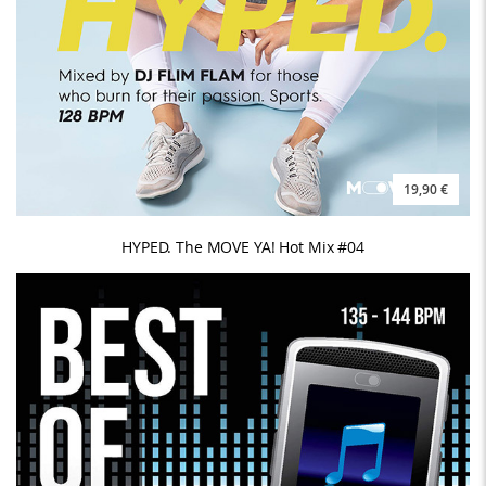
19,90 €
HYPED. The MOVE YA! Hot Mix #04