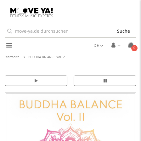
Suche
Toggle
DE
Arti
0
Cart
Nav
Startseite
BUDDHA BALANCE Vol. 2