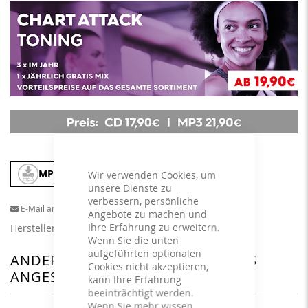
MP3
In den Warenkorb
Wir verwenden Cookies, um
unsere Dienste zu
verbessern, persönliche
E-Mail an einen Freund
Angebote zu machen und
Ihre Erfahrung zu erweitern.
Herstellerangaben
Wenn Sie die unten
aufgeführten optionalen
ANDERE KUNDEN HABEN SICH DAS
Cookies nicht akzeptieren,
ANGESEHEN
kann Ihre Erfahrung
beeinträchtigt werden.
Wenn Sie mehr wissen