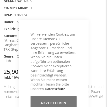
Nein
1
128-124
ca. 78 min.
Ja
Wir verwenden Cookies, um
Aerobic / Cardiotraining, Aqua
unsere Dienste zu
Fitness, Core Training, Dance, Jumping,
verbessern, persönliche
Langhantel, Running / Walking, Sling Training /
Angebote zu machen und
TRX, Step Aerobic, Toning / Fatburner / BBP
Ihre Erfahrung zu erweitern.
Charts Hits / Pop, Dance / Electronic /
Wenn Sie die unten
Club
aufgeführten optionalen
Cookies nicht akzeptieren,
25,90 €
kann Ihre Erfahrung
beeinträchtigt werden.
Inkl. 19% MwSt.
,
exkl.
Versandkosten
Wenn Sie mehr wissen
möchten, lesen Sie bitte
Mehr geht nicht! Größtmögliche Chartdichte! Die aktuellsten und
unseren
Datenschutz
kommenden Hits in einem fulminanten Mix. Volle Chart Power –
einfach das Beste, was der Markt zu bieten hat - nur bei MOVE YA!
AKZEPTIEREN