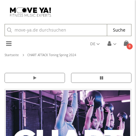
Suche
Toggle
DE
Arti
0
Cart
Nav
Startseite
CHART ATTACK Toning Spring 2024