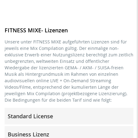
FITNESS MIXE- Lizenzen
Unsere unter FITNESS MIXE aufgeführten Lizenzen sind für
jeweils eine Mix Compilation gültig. Der einmalige non-
exklusive Erwerb einer Nutzungslizenz berechtigt zum zeitlich
unbegrenzten, weltweiten Einsatz und öffentlicher
Wiedergabe der lizenzierten GEMA- / AKM- / SUISA-freien
Musik als Hintergrundmusik im Rahmen von einzelnen
audiovisuellen online LIVE + On-Demand Streaming
Videos/Filme, entsprechend der kumulierten Länge der
jeweiligen Mix Compilation (projektbezogene Lizenzierung).
Die Bedingungen für die beiden Tarif sind wie folgt:
Standard License
Trainer/in, Lehrer/in, Coach, Therapeut/in & natürliche
Business Lizenz
Personen