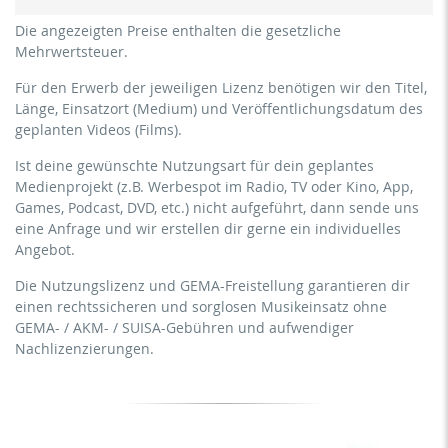
kommerzielle Verwendung & Verbreitung für
für Freiberufler und physische Unternehmen
Die angezeigten Preise enthalten die gesetzliche
Eigenmarketing
(Fitnessstudios, Sport Vereine, etc.)
Mehrwertsteuer.
kein direktes Geldverdienen mit dem Projekt (z.B.
kommerzielle Verwendung & Verbreitung für
innerhalb eines kostenpflichtigen Präventionskurses oder
Für den Erwerb der jeweiligen Lizenz benötigen wir den Titel,
Eigenmarketing
eines Abonnement-Dienstes)
Länge, Einsatzort (Medium) und Veröffentlichungsdatum des
direktes Geldverdienen mit dem Projekt (z.B. innerhalb
geplanten Videos (Films).
Streaming/Ausstrahlung über soziale Plattformen
eines kostenpflichtigen Präventionskurses oder eines
einschließlich: Facebook, YouTube, Instagram, Zoom,
Abonnement-Dienstes)
Ist deine gewünschte Nutzungsart für dein geplantes
Twitch, etc. + eigene Website
Medienprojekt (z.B. Werbespot im Radio, TV oder Kino, App,
Streaming/Ausstrahlung über soziale Plattformen
keine Sublizenzierung des Videos (Film)
Games, Podcast, DVD, etc.) nicht aufgeführt, dann sende uns
einschließlich: Facebook, YouTube, Instagram, Zoom,
keine mechanische Vervielfältigung
eine Anfrage und wir erstellen dir gerne ein individuelles
Twitch, etc. + gewerbliche Website
Angebot.
Download der Titel zur Verwendung
Sublizenzierung des Videos (Film)
Die Nutzungslizenz und GEMA-Freistellung garantieren dir
mechanische Vervielfältigung als DVD (bis 1.000 Stück)
einen rechtssicheren und sorglosen Musikeinsatz ohne
Download der Titel zur Verwendung
GEMA- / AKM- / SUISA-Gebühren und aufwendiger
Nachlizenzierungen.