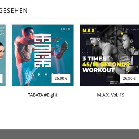
GESEHEN
26,90 €
26,90 €
TABATA #Eight
M.A.X. Vol. 19