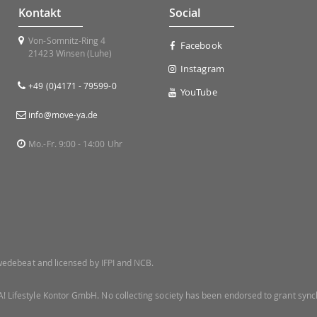
Kontakt
Social
Von-Somnitz-Ring 4
Facebook
21423 Winsen (Luhe)
Instagram
+49 (0)4171 - 79599-0
YouTube
info@move-ya.de
Mo.-Fr. 9:00 - 14:00 Uhr
 Swedebeat and licensed by IFPI and NCB.
! Lifestyle Kontor GmbH. No collecting society has been endorsed to grant synch