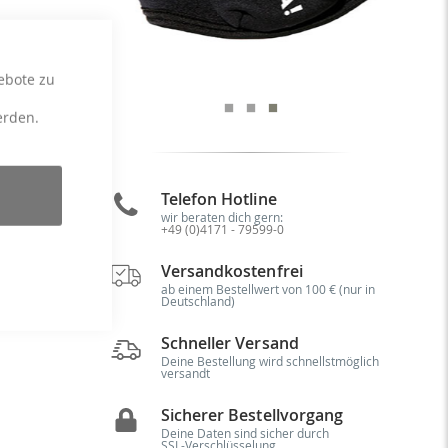
ebote zu
erden.
x:
Telefon Hotline
ch
wir beraten dich gern:
+49 (0)4171 - 79599-0
e,
he
Versandkostenfrei
re
en
ab einem Bestellwert von 100 € (nur in
Deutschland)
Schneller Versand
Deine Bestellung wird schnellstmöglich
versandt
Sicherer Bestellvorgang
Deine Daten sind sicher durch
SSL-Verschlüsselung