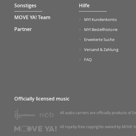
Sonstiges
Hilfe
MOVE YA! Team
MY! Kundenkonto
Partner
MY! Bestellhistorie
Erweiterte Suche
Versand & Zahlung
FAQ
Officially licensed music
All audio carriers are officially products of
All royalty-free copyrights owned by MOVE YA