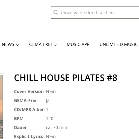
NEWS
GEMA-FREI
MUSIC APP
UNLIMITED MUSIC
CHILL HOUSE PILATES #8
Weitere
Cover Version
Nein
Informationen
GEMA-Frei
Ja
CD/MP3 Alben
1
BPM
120
Dauer
ca. 70 min.
Explicit Lyrics
Nein