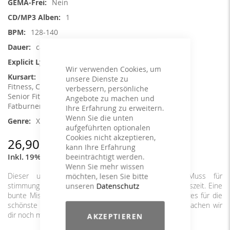
Nein
1
128-140
ca. 76 min.
Nein
Wir verwenden Cookies, um
Aerobic / Cardiotraining, Aqua
unsere Dienste zu
Fitness, Core Training, Reha, Rückengymnastik,
verbessern, persönliche
Senior Fitness , Step Aerobic, Toning /
Angebote zu machen und
Fatburner / BBP
Ihre Erfahrung zu erweitern.
Wenn Sie die unten
X-Mas
aufgeführten optionalen
Cookies nicht akzeptieren,
26,90 €
kann Ihre Erfahrung
Inkl. 19% MwSt.
,
exkl.
Versandkosten
beeinträchtigt werden.
Wenn Sie mehr wissen
Dieser ultimative Feiertags Party Mix ist ein Muss für
möchten, lesen Sie bitte
stimmungsvolle Klassen in der Advents- und Weihnachtszeit. Eine
unseren
Datenschutz
bunte Mischung toller Weihnachtsongs aus vielen Genres für die
schönste Zeit des Jahres. Ein besonderes Geschenk machen wir
dir noch mit 2 exklusiven Christmas-Medleys als Finale.
AKZEPTIEREN