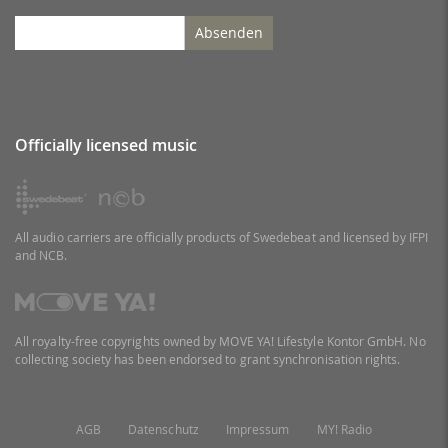
Absenden
Officially licensed music
All audio carriers are officially products of Swedebeat and licensed by IFPI
and NCB.
All royalty-free copyrights owned by MOVE YA! Lifestyle Kontor GmbH. No
collecting society has been endorsed to grant synchronisation rights.
AGB
Datenschutz
Impressum
MY! Radio