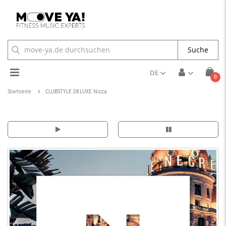
Suche
Toggle
DE
Arti
0
Cart
Nav
Startseite
CLUBSTYLE DELUXE Nizza