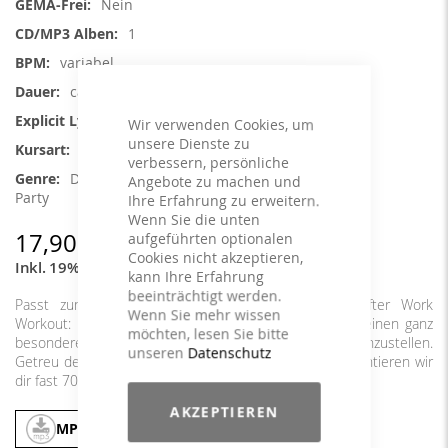
Nein
1
variabel
ca. 67 min.
Nein
Wir verwenden Cookies, um
unsere Dienste zu
Cycling
verbessern, persönliche
Deutscher Schlager / Pop, Disco / 70s,
Angebote zu machen und
Party
Ihre Erfahrung zu erweitern.
Wenn Sie die unten
17,90 €
aufgeführten optionalen
Cookies nicht akzeptieren,
Inkl. 19% MwSt.
,
exkl.
Versandkosten
kann Ihre Erfahrung
beeinträchtigt werden.
Passt zum Rosenmontag genauso gut wie zum After Work
Wenn Sie mehr wissen
Workout: Unser DJ hat es sich nicht nehmen lassen, einen ganz
möchten, lesen Sie bitte
besonderen Mix für deine Cyclingstunde zusammenzustellen.
unseren
Datenschutz
Getreu dem Motto "Dein Bike hat keine Bremse" präsentieren wir
dir fast 70 Minuten allerfeinste Partymucke!
AKZEPTIEREN
MP3
In den Warenkorb