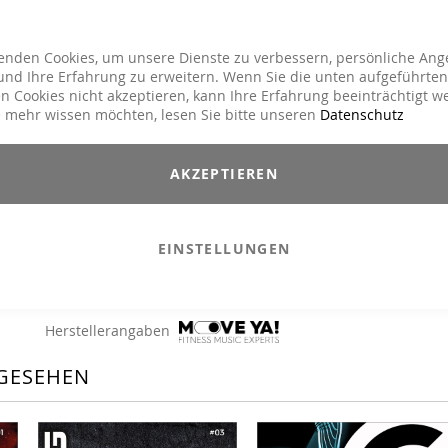
Explicit Lyrics
Nein
Kursart
Cycling
enden Cookies, um unsere Dienste zu verbessern, persönliche Ang
nd Ihre Erfahrung zu erweitern. Wenn Sie die unten aufgeführten
Genre
Charts Hits / Pop, Dance / Electronic / Club
n Cookies nicht akzeptieren, kann Ihre Erfahrung beeinträchtigt w
 mehr wissen möchten, lesen Sie bitte unseren
Datenschutz
17,90 €
Inkl. 19% MwSt.
,
exkl.
Versandkosten
AKZEPTIEREN
Das Beste aus den Charts. Topaktuelle Hits und „All Ti
Favorites“ in Original Versionen oder energetischen Remixen.
EINSTELLUNGEN
MP3
In den Warenkorb
E-Mail an einen Freund
Herstellerangaben
GESEHEN