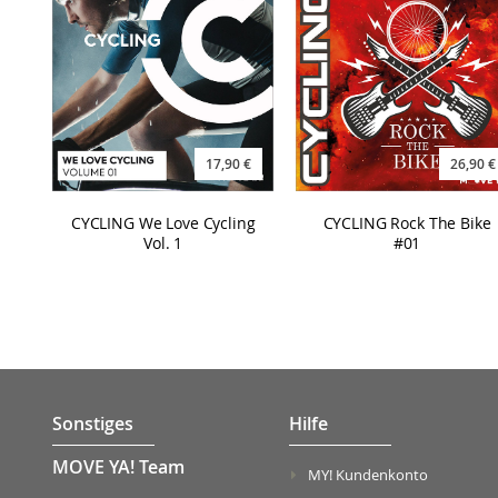
17,90 €
26,90 €
CYCLING We Love Cycling
CYCLING Rock The Bike
Vol. 1
#01
Sonstiges
Hilfe
MOVE YA! Team
MY! Kundenkonto