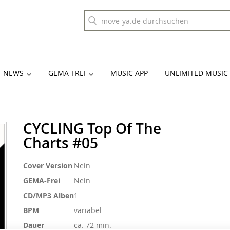
NEWS
GEMA-FREI
MUSIC APP
UNLIMITED MUSIC
CYCLING Top Of The
Charts #05
Weitere
Cover Version
Nein
Informationen
GEMA-Frei
Nein
CD/MP3 Alben
1
BPM
variabel
Dauer
ca. 72 min.