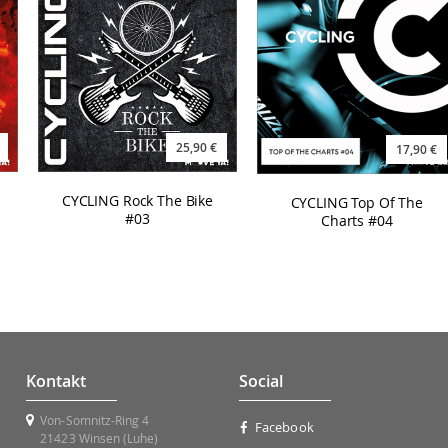
25,90 €
17,90 €
CYCLING Rock The Bike
CYCLING Top Of The
#03
Charts #04
Kontakt
Social
Von-Somnitz-Ring 4
Facebook
21423 Winsen (Luhe)