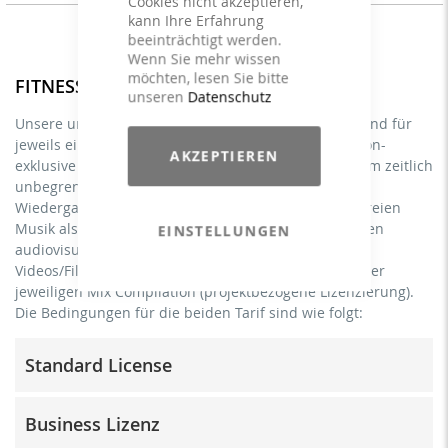
Cookies nicht akzeptieren,
kann Ihre Erfahrung
beeinträchtigt werden.
Wenn Sie mehr wissen
möchten, lesen Sie bitte
FITNESS MIXE- Lizenzen
unseren
Datenschutz
Unsere unter FITNESS MIXE aufgeführten Lizenzen sind für
jeweils eine Mix Compilation gültig. Der einmalige non-
AKZEPTIEREN
exklusive Erwerb einer Nutzungslizenz berechtigt zum zeitlich
unbegrenzten, weltweiten Einsatz und öffentlicher
Wiedergabe der lizenzierten GEMA- / AKM- / SUISA-freien
Musik als Hintergrundmusik im Rahmen von einzelnen
EINSTELLUNGEN
audiovisuellen online LIVE + On-Demand Streaming
Videos/Filme, entsprechend der kumulierten Länge der
jeweiligen Mix Compilation (projektbezogene Lizenzierung).
Die Bedingungen für die beiden Tarif sind wie folgt:
Standard License
Trainer/in, Lehrer/in, Coach, Therapeut/in & natürliche
Business Lizenz
Personen