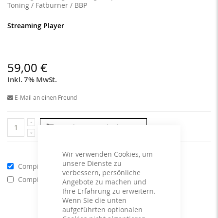
Toning / Fatburner / BBP
Streaming Player
59,00 €
Inkl. 7% MwSt.
E-Mail an einen Freund
In den Warenkorb
Wir verwenden Cookies, um
unsere Dienste zu
Compilations - Standard License
59,00 €
verbessern, persönliche
Compilations - Business License
129,00 €
Angebote zu machen und
Ihre Erfahrung zu erweitern.
Wenn Sie die unten
aufgeführten optionalen