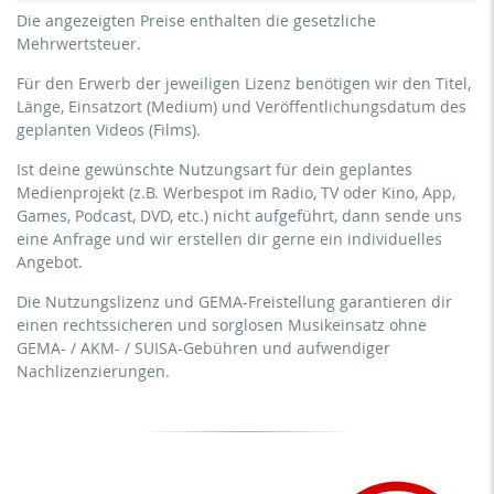
kommerzielle Verwendung & Verbreitung für
für Freiberufler und physische Unternehmen
Die angezeigten Preise enthalten die gesetzliche
Eigenmarketing
(Fitnessstudios, Sport Vereine, etc.)
Mehrwertsteuer.
kein direktes Geldverdienen mit dem Projekt (z.B.
kommerzielle Verwendung & Verbreitung für
innerhalb eines kostenpflichtigen Präventionskurses oder
Für den Erwerb der jeweiligen Lizenz benötigen wir den Titel,
Eigenmarketing
eines Abonnement-Dienstes)
Länge, Einsatzort (Medium) und Veröffentlichungsdatum des
direktes Geldverdienen mit dem Projekt (z.B. innerhalb
geplanten Videos (Films).
Streaming/Ausstrahlung über soziale Plattformen
eines kostenpflichtigen Präventionskurses oder eines
einschließlich: Facebook, YouTube, Instagram, Zoom,
Abonnement-Dienstes)
Ist deine gewünschte Nutzungsart für dein geplantes
Twitch, etc. + eigene Website
Medienprojekt (z.B. Werbespot im Radio, TV oder Kino, App,
Streaming/Ausstrahlung über soziale Plattformen
keine Sublizenzierung des Videos (Film)
Games, Podcast, DVD, etc.) nicht aufgeführt, dann sende uns
einschließlich: Facebook, YouTube, Instagram, Zoom,
keine mechanische Vervielfältigung
eine Anfrage und wir erstellen dir gerne ein individuelles
Twitch, etc. + gewerbliche Website
Angebot.
Download der Titel zur Verwendung
Sublizenzierung des Videos (Film)
Die Nutzungslizenz und GEMA-Freistellung garantieren dir
mechanische Vervielfältigung als DVD (bis 1.000 Stück)
einen rechtssicheren und sorglosen Musikeinsatz ohne
Download der Titel zur Verwendung
GEMA- / AKM- / SUISA-Gebühren und aufwendiger
Nachlizenzierungen.