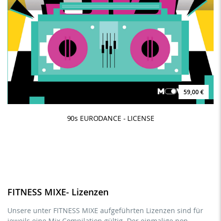
59,00 €
90s EURODANCE - LICENSE
FITNESS MIXE- Lizenzen
Unsere unter FITNESS MIXE aufgeführten Lizenzen sind für
jeweils eine Mix Compilation gültig. Der einmalige non-