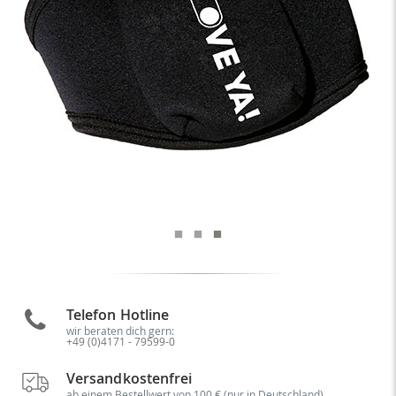
Telefon Hotline
wir beraten dich gern:
+49 (0)4171 - 79599-0
Versandkostenfrei
ab einem Bestellwert von 100 € (nur in Deutschland)