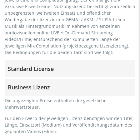
exklusive Erwerb einer Nutzungslizenz berechtigt zum zeitlich
unbegrenzten, weltweiten Einsatz und öffentlicher
Wiedergabe der lizenzierten GEMA- / AKM- / SUISA-freien
Musik als Hintergrundmusik im Rahmen von einzelnen
audiovisuellen online LIVE + On-Demand Streaming
Videos/Filme, entsprechend der kumulierten Länge der
jeweiligen Mix Compilation (projektbezogene Lizenzierung).
Die Bedingungen für die beiden Tarif sind wie folgt:
Standard License
Trainer/in, Lehrer/in, Coach, Therapeut/in & natürliche
Business Lizenz
Personen
kommerzielle Verwendung & Verbreitung für
für Freiberufler und physische Unternehmen
Die angezeigten Preise enthalten die gesetzliche
Eigenmarketing
(Fitnessstudios, Sport Vereine, etc.)
Mehrwertsteuer.
kein direktes Geldverdienen mit dem Projekt (z.B.
kommerzielle Verwendung & Verbreitung für
innerhalb eines kostenpflichtigen Präventionskurses oder
Für den Erwerb der jeweiligen Lizenz benötigen wir den Titel,
Eigenmarketing
eines Abonnement-Dienstes)
Länge, Einsatzort (Medium) und Veröffentlichungsdatum des
direktes Geldverdienen mit dem Projekt (z.B. innerhalb
geplanten Videos (Films).
Streaming/Ausstrahlung über soziale Plattformen
eines kostenpflichtigen Präventionskurses oder eines
einschließlich: Facebook, YouTube, Instagram, Zoom,