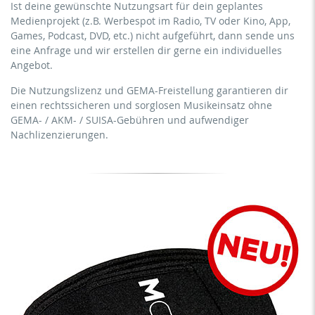
Abonnement-Dienstes)
Ist deine gewünschte Nutzungsart für dein geplantes
Twitch, etc. + eigene Website
Medienprojekt (z.B. Werbespot im Radio, TV oder Kino, App,
Streaming/Ausstrahlung über soziale Plattformen
keine Sublizenzierung des Videos (Film)
Games, Podcast, DVD, etc.) nicht aufgeführt, dann sende uns
einschließlich: Facebook, YouTube, Instagram, Zoom,
keine mechanische Vervielfältigung
eine Anfrage und wir erstellen dir gerne ein individuelles
Twitch, etc. + gewerbliche Website
Angebot.
Download der Titel zur Verwendung
Sublizenzierung des Videos (Film)
Die Nutzungslizenz und GEMA-Freistellung garantieren dir
mechanische Vervielfältigung als DVD (bis 1.000 Stück)
einen rechtssicheren und sorglosen Musikeinsatz ohne
Download der Titel zur Verwendung
GEMA- / AKM- / SUISA-Gebühren und aufwendiger
Nachlizenzierungen.