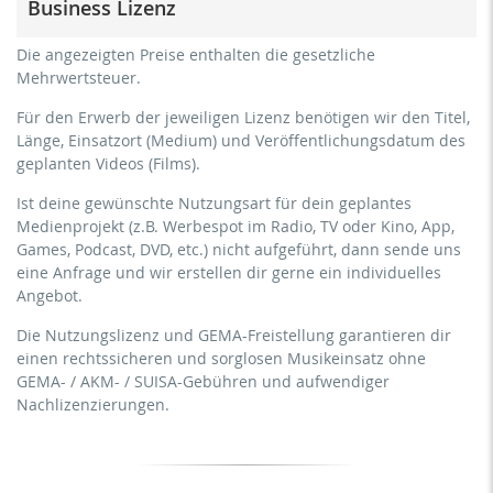
Business Lizenz
Personen
kommerzielle Verwendung & Verbreitung für
für Freiberufler und physische Unternehmen
Die angezeigten Preise enthalten die gesetzliche
Eigenmarketing
(Fitnessstudios, Sport Vereine, etc.)
Mehrwertsteuer.
kein direktes Geldverdienen mit dem Projekt (z.B.
kommerzielle Verwendung & Verbreitung für
innerhalb eines kostenpflichtigen Präventionskurses oder
Für den Erwerb der jeweiligen Lizenz benötigen wir den Titel,
Eigenmarketing
eines Abonnement-Dienstes)
Länge, Einsatzort (Medium) und Veröffentlichungsdatum des
direktes Geldverdienen mit dem Projekt (z.B. innerhalb
geplanten Videos (Films).
Streaming/Ausstrahlung über soziale Plattformen
eines kostenpflichtigen Präventionskurses oder eines
einschließlich: Facebook, YouTube, Instagram, Zoom,
Abonnement-Dienstes)
Ist deine gewünschte Nutzungsart für dein geplantes
Twitch, etc. + eigene Website
Medienprojekt (z.B. Werbespot im Radio, TV oder Kino, App,
Streaming/Ausstrahlung über soziale Plattformen
keine Sublizenzierung des Videos (Film)
Games, Podcast, DVD, etc.) nicht aufgeführt, dann sende uns
einschließlich: Facebook, YouTube, Instagram, Zoom,
keine mechanische Vervielfältigung
eine Anfrage und wir erstellen dir gerne ein individuelles
Twitch, etc. + gewerbliche Website
Angebot.
Download der Titel zur Verwendung
Sublizenzierung des Videos (Film)
Die Nutzungslizenz und GEMA-Freistellung garantieren dir
mechanische Vervielfältigung als DVD (bis 1.000 Stück)
einen rechtssicheren und sorglosen Musikeinsatz ohne
Download der Titel zur Verwendung
GEMA- / AKM- / SUISA-Gebühren und aufwendiger
Nachlizenzierungen.