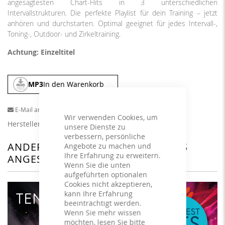
angesagtesten Chart-Hits in 3 unterschiedlichen
Intervallstrukturen. Die perfekte Playlist für dein Training – jetzt
anhören und durchstarten. Optimal geeignet für jedes Intervall-,
Toning-, Outdoor- und Zirkeltraining.
Achtung: Einzeltitel
MP3
In den Warenkorb
E-Mail an einen Freund
Wir verwenden Cookies, um
Herstellerangaben
unsere Dienste zu
verbessern, persönliche
ANDERE KUNDEN HABEN SICH DAS
Angebote zu machen und
Ihre Erfahrung zu erweitern.
ANGESEHEN
Wenn Sie die unten
aufgeführten optionalen
Cookies nicht akzeptieren,
kann Ihre Erfahrung
beeinträchtigt werden.
Wenn Sie mehr wissen
möchten, lesen Sie bitte