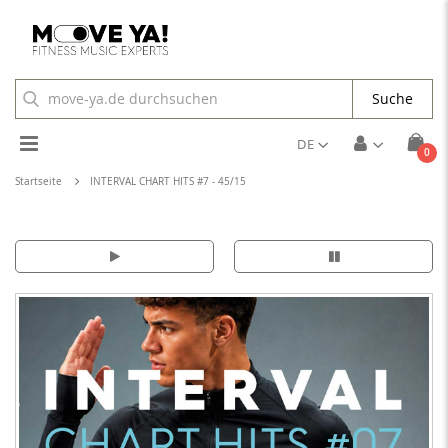
Suche
Toggle
DE
Arti
0
Cart
Nav
Startseite
INTERVAL CHART HITS #7 - 45/15