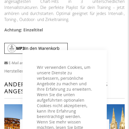
angesagtesten Chart-Hits in 3 unterschiedlichen
Intervallstrukturen. Die perfekte Playlist für dein Training – jetzt
anhören und durchstarten. Optimal geeignet für jedes Intervall-,
Toning-, Outdoor- und Zirkeltraining.
Achtung: Einzeltitel
MP3
In den Warenkorb
E-Mail an einen Freund
Wir verwenden Cookies, um
Herstellerangaben
unsere Dienste zu
verbessern, persönliche
ANDERE KUNDEN HABEN SICH DAS
Angebote zu machen und
Ihre Erfahrung zu erweitern.
ANGESEHEN
Wenn Sie die unten
aufgeführten optionalen
Cookies nicht akzeptieren,
kann Ihre Erfahrung
beeinträchtigt werden.
Wenn Sie mehr wissen
möchten, lesen Sie bitte