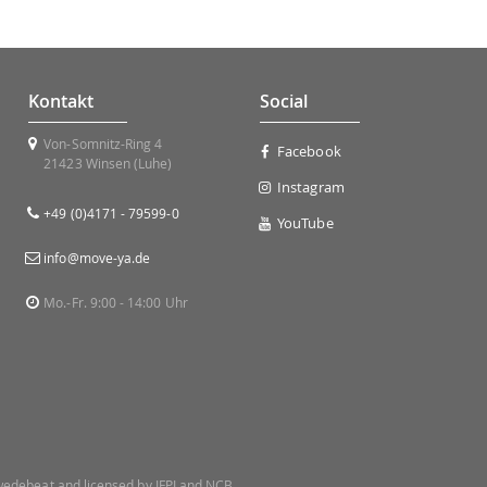
Kontakt
Social
Von-Somnitz-Ring 4
Facebook
21423 Winsen (Luhe)
Instagram
+49 (0)4171 - 79599-0
YouTube
info@move-ya.de
Mo.-Fr. 9:00 - 14:00 Uhr
 Swedebeat and licensed by IFPI and NCB.