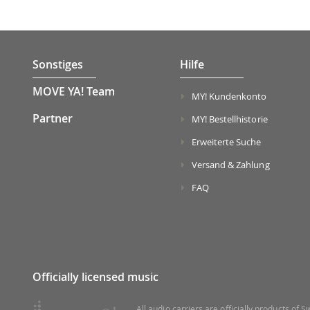
Sonstiges
Hilfe
MOVE YA! Team
MY! Kundenkonto
Partner
MY! Bestellhistorie
Erweiterte Suche
Versand & Zahlung
FAQ
Officially licensed music
All audio carriers are officially products of