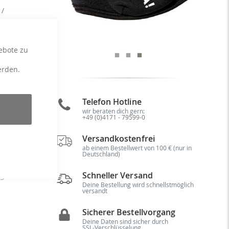
 /
ebote zu
erden.
Telefon Hotline
ng
wir beraten dich gern:
+49 (0)4171 - 79599-0
X.
re
Versandkostenfrei
en
or
ab einem Bestellwert von 100 € (nur in
Deutschland)
st
k,
Schneller Versand
45
Deine Bestellung wird schnellstmöglich
versandt
Sicherer Bestellvorgang
Deine Daten sind sicher durch
SSL-Verschlüsselung