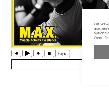
Wir verw
machen u
optionale
Wenn Sie
Playlist