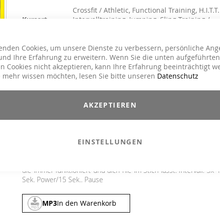
Crossfit / Athletic, Functional Training, H.I.T.T.
Kursart
Intervalltraining, Jumping, Sling Training /
TRX, Toning / Fatburner / BBP
Charts Hits / Pop, Dance / Electronic / Club,
Genre
enden Cookies, um unsere Dienste zu verbessern, persönliche Ang
House / Deep House
nd Ihre Erfahrung zu erweitern. Wenn Sie die unten aufgeführten
n Cookies nicht akzeptieren, kann Ihre Erfahrung beeinträchtigt w
26,90 €
 mehr wissen möchten, lesen Sie bitte unseren
Datenschutz
Inkl. 19% MwSt.
,
exkl.
Versandkosten
Erinnerst du dich, wie du mit neuer Musik und voller Schwu
AKZEPTIEREN
durchgestartet bist? Jetzt ist die Zeit gekommen! Mit der M.A.
15 setzt du zu neuen Höhenflügen an. Heb ab in noch höhe
Sphären und erlebe Intervalltraining mit frischer Energie, präzis
EINSTELLUNGEN
Ansagen, knackigen Remixen und jeder Menge Power. Ob Indo
oder Outdoor, ob Club oder Chart: Mit der neuen M.A.X. starte
du stärker denn je in dein Training. Das ist beste Intervallmusi
die immer funktioniert und dich nie im Stich lässt. Intervall: 3x 
Sek. Power/15 Sek.. Pause
MP3
In den Warenkorb