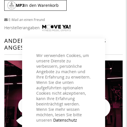
MP3
In den Warenkorb
E-Mail an einen Freund
Herstellerangaben
ANDERE KUNDEN HABEN SICH DAS
ANGESEHEN
Wir verwenden Cookies, um
unsere Dienste zu
verbessern, persönliche
Angebote zu machen und
Ihre Erfahrung zu erweitern.
Wenn Sie die unten
aufgeführten optionalen
Cookies nicht akzeptieren,
kann Ihre Erfahrung
beeinträchtigt werden.
Wenn Sie mehr wissen
möchten, lesen Sie bitte
unseren
Datenschutz