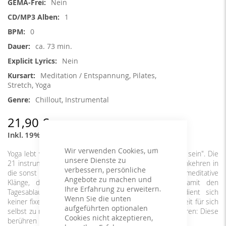
Nein
1
0
ca. 73 min.
Nein
Meditation / Entspannung, Pilates,
Stretch, Yoga
Chillout, Instrumental
21,90 €
Inkl. 19% MwSt.
,
exkl.
Versandkosten
Wir verwenden Cookies, um
Yoga lebt von der Stille, der Ruhe, dem "In sich gekehrt sein". Die
unsere Dienste zu
21 instrumentalen Tracks der Moonrise lassen Ruhe einkehren in
verbessern, persönliche
die sonst so schnelle, laute und tanzende Welt. Ruhige, meditative
Angebote zu machen und
Klänge, die durch den ganzen Mix führen und damit den
Ihre Erfahrung zu erweitern.
Tagesablauf nachzeichnen. Der 70-minütige Mix bedient sich
Wenn Sie die unten
keiner fixen Übungsabfolge, sondern ist dafür da, sich Zeit für sich
aufgeführten optionalen
selbst zu nehmen. Musik und Klänge können uns berühren: Diese
Cookies nicht akzeptieren,
berühren unser Herz und unsere Seele.