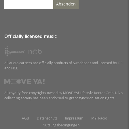
Absenden
Officially licensed music
All audio carriers are officially products of Swedebeat and licensed by IFPI
and NCB.
All royalty-free copyrights owned by MOVE YA! Lifestyle Kontor GmbH. No
collecting society has been endorsed to grant synchronisation rights.
AGB
Datenschutz
Impressum
MY! Radio
Nutzungsbedingungen