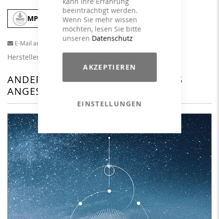
kann Ihre Erfahrung
beeinträchtigt werden.
MP3
In den Warenkorb
Wenn Sie mehr wissen
möchten, lesen Sie bitte
unseren
Datenschutz
E-Mail an einen Freund
Herstellerangaben
AKZEPTIEREN
ANDERE KUNDEN HABEN SICH DAS
ANGESEHEN
EINSTELLUNGEN