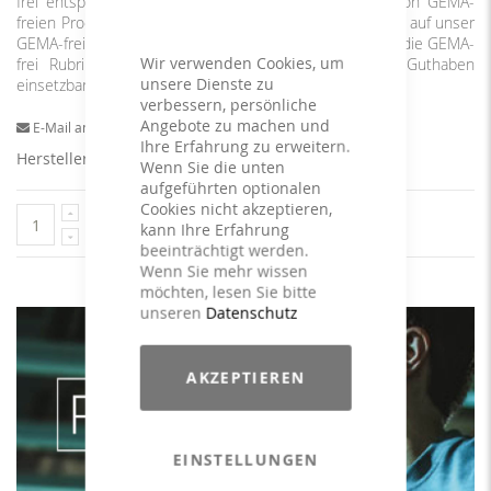
frei entsprechend deinen Wünschen beim Bezahlen von GEMA-
freien Produkten aus unserem Repertoire nutzen. Achte auf unser
GEMA-frei Zeichen in den Produktansichten oder nutze die GEMA-
Wir verwenden Cookies, um
frei Rubrik, um zu wissen, für welche Artikel das Guthaben
unsere Dienste zu
einsetzbar ist.
verbessern, persönliche
Angebote zu machen und
E-Mail an einen Freund
Ihre Erfahrung zu erweitern.
Herstellerangaben
Wenn Sie die unten
aufgeführten optionalen
Cookies nicht akzeptieren,
In den Warenkorb
kann Ihre Erfahrung
beeinträchtigt werden.
Wenn Sie mehr wissen
möchten, lesen Sie bitte
unseren
Datenschutz
AKZEPTIEREN
EINSTELLUNGEN