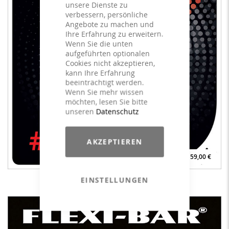
unsere Dienste zu
verbessern, persönliche
Angebote zu machen und
Ihre Erfahrung zu erweitern.
Wenn Sie die unten
aufgeführten optionalen
Cookies nicht akzeptieren,
kann Ihre Erfahrung
beeinträchtigt werden.
Wenn Sie mehr wissen
möchten, lesen Sie bitte
unseren
Datenschutz
AKZEPTIEREN
59,00 €
EINSTELLUNGEN
goDEEP #5 - LICENSE