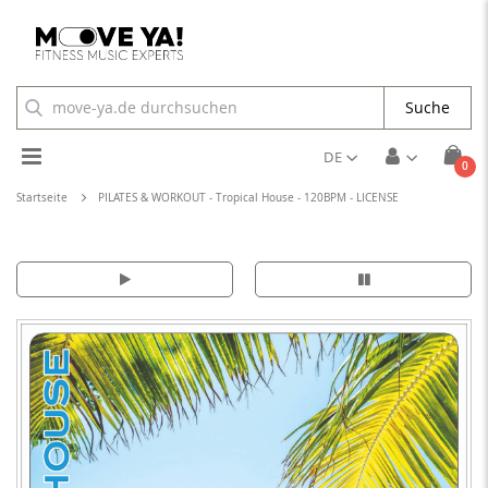
Suche
Toggle
DE
Arti
0
Cart
Nav
Startseite
PILATES & WORKOUT - Tropical House - 120BPM - LICENSE