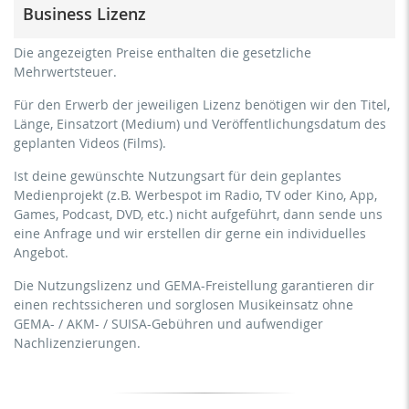
Business Lizenz
Personen
kommerzielle Verwendung & Verbreitung für
für Freiberufler und physische Unternehmen
Die angezeigten Preise enthalten die gesetzliche
Eigenmarketing
(Fitnessstudios, Sport Vereine, etc.)
Mehrwertsteuer.
kein direktes Geldverdienen mit dem Projekt (z.B.
kommerzielle Verwendung & Verbreitung für
innerhalb eines kostenpflichtigen Präventionskurses oder
Für den Erwerb der jeweiligen Lizenz benötigen wir den Titel,
Eigenmarketing
eines Abonnement-Dienstes)
Länge, Einsatzort (Medium) und Veröffentlichungsdatum des
direktes Geldverdienen mit dem Projekt (z.B. innerhalb
geplanten Videos (Films).
Streaming/Ausstrahlung über soziale Plattformen
eines kostenpflichtigen Präventionskurses oder eines
einschließlich: Facebook, YouTube, Instagram, Zoom,
Abonnement-Dienstes)
Ist deine gewünschte Nutzungsart für dein geplantes
Twitch, etc. + eigene Website
Medienprojekt (z.B. Werbespot im Radio, TV oder Kino, App,
Streaming/Ausstrahlung über soziale Plattformen
keine Sublizenzierung des Videos (Film)
Games, Podcast, DVD, etc.) nicht aufgeführt, dann sende uns
einschließlich: Facebook, YouTube, Instagram, Zoom,
keine mechanische Vervielfältigung
eine Anfrage und wir erstellen dir gerne ein individuelles
Twitch, etc. + gewerbliche Website
Angebot.
Download der Titel zur Verwendung
Sublizenzierung des Videos (Film)
Die Nutzungslizenz und GEMA-Freistellung garantieren dir
mechanische Vervielfältigung als DVD (bis 1.000 Stück)
einen rechtssicheren und sorglosen Musikeinsatz ohne
Download der Titel zur Verwendung
GEMA- / AKM- / SUISA-Gebühren und aufwendiger
Nachlizenzierungen.