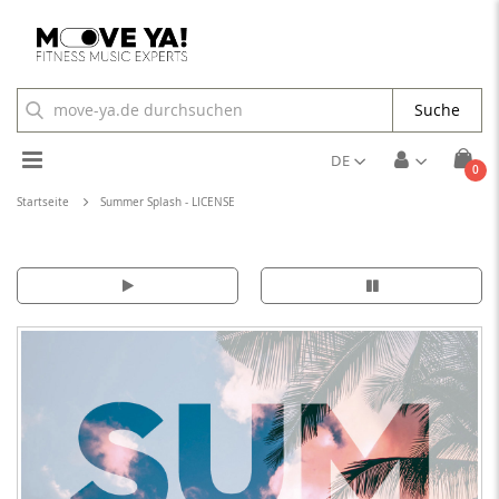
Suche
Toggle
DE
Arti
0
Cart
Nav
Startseite
Summer Splash - LICENSE