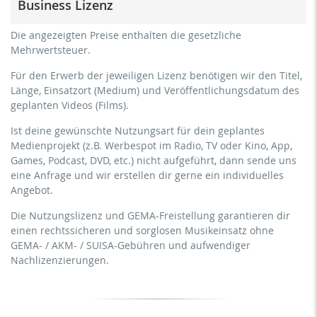
Business Lizenz
Personen
kommerzielle Verwendung & Verbreitung für
für Freiberufler und physische Unternehmen
Die angezeigten Preise enthalten die gesetzliche
Eigenmarketing
(Fitnessstudios, Sport Vereine, etc.)
Mehrwertsteuer.
kein direktes Geldverdienen mit dem Projekt (z.B.
kommerzielle Verwendung & Verbreitung für
innerhalb eines kostenpflichtigen Präventionskurses oder
Für den Erwerb der jeweiligen Lizenz benötigen wir den Titel,
Eigenmarketing
eines Abonnement-Dienstes)
Länge, Einsatzort (Medium) und Veröffentlichungsdatum des
direktes Geldverdienen mit dem Projekt (z.B. innerhalb
geplanten Videos (Films).
Streaming/Ausstrahlung über soziale Plattformen
eines kostenpflichtigen Präventionskurses oder eines
einschließlich: Facebook, YouTube, Instagram, Zoom,
Abonnement-Dienstes)
Ist deine gewünschte Nutzungsart für dein geplantes
Twitch, etc. + eigene Website
Medienprojekt (z.B. Werbespot im Radio, TV oder Kino, App,
Streaming/Ausstrahlung über soziale Plattformen
keine Sublizenzierung des Videos (Film)
Games, Podcast, DVD, etc.) nicht aufgeführt, dann sende uns
einschließlich: Facebook, YouTube, Instagram, Zoom,
keine mechanische Vervielfältigung
eine Anfrage und wir erstellen dir gerne ein individuelles
Twitch, etc. + gewerbliche Website
Angebot.
Download der Titel zur Verwendung
Sublizenzierung des Videos (Film)
Die Nutzungslizenz und GEMA-Freistellung garantieren dir
mechanische Vervielfältigung als DVD (bis 1.000 Stück)
einen rechtssicheren und sorglosen Musikeinsatz ohne
Download der Titel zur Verwendung
GEMA- / AKM- / SUISA-Gebühren und aufwendiger
Nachlizenzierungen.