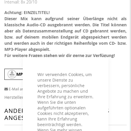
Intervall: 8x 20/10
Achtung: EINZELTITEL!
Dieser Mix kann aufgrund seiner Überlänge nicht als
klassische Audio-CD ausgebrannt werden. Die Titel können
aber als Datenzusammenstellung auf CD gebrannt werden,
bzw. auf deinem mobilen Endgerät abgespeichert werden
und werden auch in der richtigen Reihenfolge vom CD- bzw.
MP3-Player abgespielt.
Für weitere Fragen stehen wir dir gerne zur Verfügung!
MP3
In den Warenkorb
Wir verwenden Cookies, um
unsere Dienste zu
verbessern, persönliche
E-Mail an einen Freund
Angebote zu machen und
Ihre Erfahrung zu erweitern.
Herstellerangaben
Wenn Sie die unten
aufgeführten optionalen
ANDERE KUNDEN HABEN SICH DAS
Cookies nicht akzeptieren,
ANGESEHEN
kann Ihre Erfahrung
beeinträchtigt werden.
Wenn Sie mehr wissen