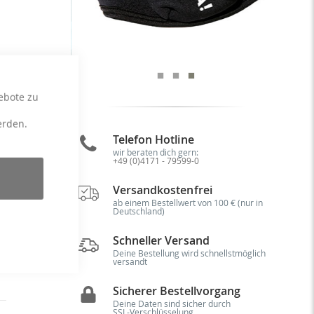
ebote zu
erden.
Telefon Hotline
t:
wir beraten dich gern:
bt
+49 (0)4171 - 79599-0
me
on
Versandkostenfrei
er
ab einem Bestellwert von 100 € (nur in
Deutschland)
Schneller Versand
Deine Bestellung wird schnellstmöglich
versandt
Sicherer Bestellvorgang
Deine Daten sind sicher durch
SSL-Verschlüsselung