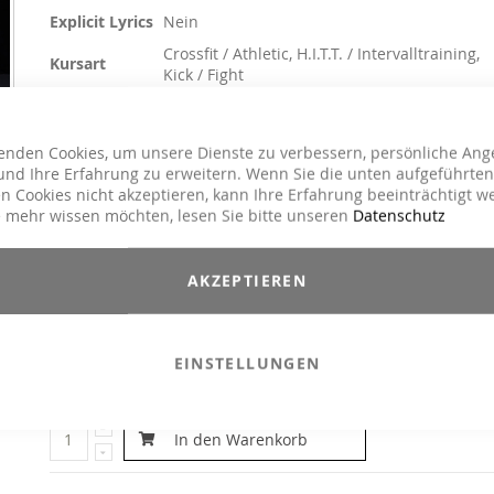
Explicit Lyrics
Nein
Crossfit / Athletic, H.I.T.T. / Intervalltraining,
Kursart
Kick / Fight
Genre
RnB / Soul / Funk / Hip Hopp Hop
19,90 €
enden Cookies, um unsere Dienste zu verbessern, persönliche Ang
nd Ihre Erfahrung zu erweitern. Wenn Sie die unten aufgeführten
Inkl. 19% MwSt.
n Cookies nicht akzeptieren, kann Ihre Erfahrung beeinträchtigt w
 mehr wissen möchten, lesen Sie bitte unseren
Datenschutz
Unser erster Release mit Billy Blanks hat alles, wofür Billy steh
110% Energie, Motivation und Präsenz. Schlag um Schlag trei
dich der Mix bis an die Grenzen und sendet Endorphinströ
AKZEPTIEREN
durch deine Systeme. Nutze die Kraft und den Rythmus v
powervollen RnB und HopHop Tunes, damit jeder Punch in dein
Stunde sitzt.
EINSTELLUNGEN
E-Mail an einen Freund
In den Warenkorb