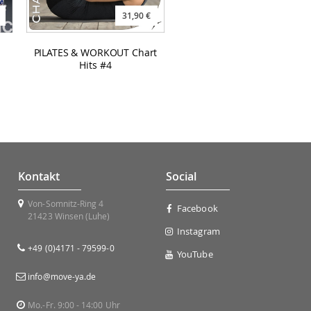
31,90 €
PILATES & WORKOUT Chart
Hits #4
Kontakt
Social
Von-Somnitz-Ring 4
Facebook
21423 Winsen (Luhe)
Instagram
+49 (0)4171 - 79599-0
YouTube
info@move-ya.de
Mo.-Fr. 9:00 - 14:00 Uhr