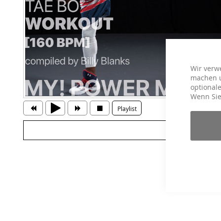
Wir verw
machen u
optionale
Wenn Sie
Playlist