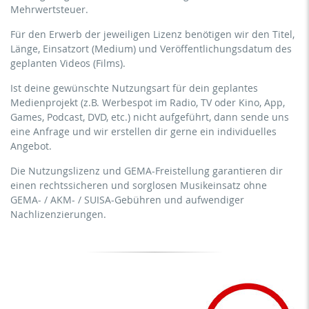
(Fitnessstudios, Sport Vereine, etc.)
Mehrwertsteuer.
kein direktes Geldverdienen mit dem Projekt (z.B.
kommerzielle Verwendung & Verbreitung für
innerhalb eines kostenpflichtigen Präventionskurses oder
Für den Erwerb der jeweiligen Lizenz benötigen wir den Titel,
Eigenmarketing
eines Abonnement-Dienstes)
Länge, Einsatzort (Medium) und Veröffentlichungsdatum des
direktes Geldverdienen mit dem Projekt (z.B. innerhalb
geplanten Videos (Films).
Streaming/Ausstrahlung über soziale Plattformen
eines kostenpflichtigen Präventionskurses oder eines
einschließlich: Facebook, YouTube, Instagram, Zoom,
Abonnement-Dienstes)
Ist deine gewünschte Nutzungsart für dein geplantes
Twitch, etc. + eigene Website
Medienprojekt (z.B. Werbespot im Radio, TV oder Kino, App,
Streaming/Ausstrahlung über soziale Plattformen
keine Sublizenzierung des Videos (Film)
Games, Podcast, DVD, etc.) nicht aufgeführt, dann sende uns
einschließlich: Facebook, YouTube, Instagram, Zoom,
keine mechanische Vervielfältigung
eine Anfrage und wir erstellen dir gerne ein individuelles
Twitch, etc. + gewerbliche Website
Angebot.
Download der Titel zur Verwendung
Sublizenzierung des Videos (Film)
Die Nutzungslizenz und GEMA-Freistellung garantieren dir
mechanische Vervielfältigung als DVD (bis 1.000 Stück)
einen rechtssicheren und sorglosen Musikeinsatz ohne
Download der Titel zur Verwendung
GEMA- / AKM- / SUISA-Gebühren und aufwendiger
Nachlizenzierungen.