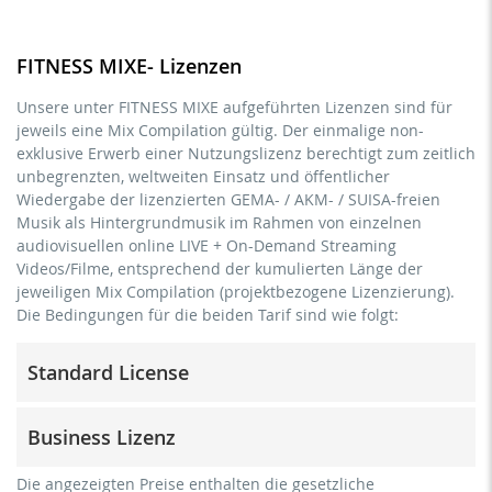
FITNESS MIXE- Lizenzen
Unsere unter FITNESS MIXE aufgeführten Lizenzen sind für
jeweils eine Mix Compilation gültig. Der einmalige non-
exklusive Erwerb einer Nutzungslizenz berechtigt zum zeitlich
unbegrenzten, weltweiten Einsatz und öffentlicher
Wiedergabe der lizenzierten GEMA- / AKM- / SUISA-freien
Musik als Hintergrundmusik im Rahmen von einzelnen
audiovisuellen online LIVE + On-Demand Streaming
Videos/Filme, entsprechend der kumulierten Länge der
jeweiligen Mix Compilation (projektbezogene Lizenzierung).
Die Bedingungen für die beiden Tarif sind wie folgt:
Standard License
Trainer/in, Lehrer/in, Coach, Therapeut/in & natürliche
Business Lizenz
Personen
kommerzielle Verwendung & Verbreitung für
für Freiberufler und physische Unternehmen
Die angezeigten Preise enthalten die gesetzliche
Eigenmarketing