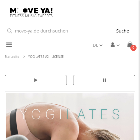
Suche
Toggle
DE
Arti
0
Cart
Nav
Startseite
YOGILATES #2 - LICENSE