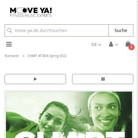
Suche
Toggle
DE
Arti
0
Cart
Nav
Startseite
CHART ATTACK Spring 2022