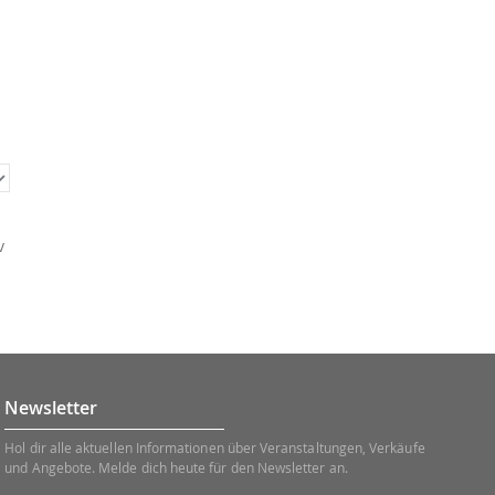
v
Newsletter
Hol dir alle aktuellen Informationen über Veranstaltungen, Verkäufe
und Angebote. Melde dich heute für den Newsletter an.