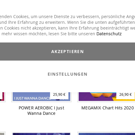
19,90 €
25,90 €
enden Cookies, um unsere Dienste zu verbessern, persönliche Ang
HIGH ENERGY Rock & Pop
POWER AEROBIC My Head
nd Ihre Erfahrung zu erweitern. Wenn Sie die unten aufgeführten
Hits 2
My Heart My Body
n Cookies nicht akzeptieren, kann Ihre Erfahrung beeinträchtigt w
 mehr wissen möchten, lesen Sie bitte unseren
Datenschutz
AKZEPTIEREN
EINSTELLUNGEN
25,90 €
26,90 €
POWER AEROBIC I Just
MEGAMIX Chart Hits 2020
Wanna Dance