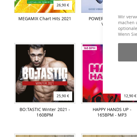
26,90 €
25,90 €
Wir verw
MEGAMIX Chart Hits 2021
POWER AEROBIC Good
machen u
Vibrations
optionale
Wenn Sie
25,90 €
12,90 €
BO:TASTIC Winter 2021 -
HAPPY HANDS UP -
160BPM
165BPM - MP3