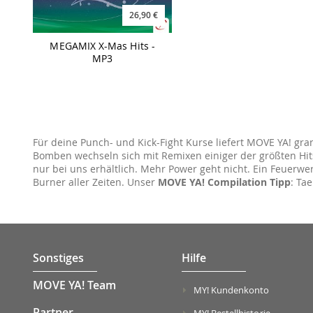
26,90 €
MEGAMIX X-Mas Hits -
MP3
Für deine Punch- und Kick-Fight Kurse liefert MOVE YA! gra
Bomben wechseln sich mit Remixen einiger der größten Hits 
nur bei uns erhältlich. Mehr Power geht nicht. Ein Feuerwer
Burner aller Zeiten. Unser
MOVE YA! Compilation Tipp
: Ta
Sonstiges
Hilfe
MOVE YA! Team
MY! Kundenkonto
Partner
MY! Bestellhistorie