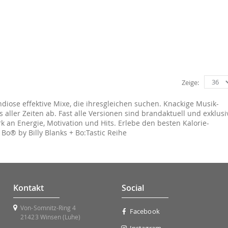
Zeige
ndiose effektive Mixe, die ihresgleichen suchen. Knackige Musik-
aller Zeiten ab. Fast alle Versionen sind brandaktuell und exklusi
k an Energie, Motivation und Hits. Erlebe den besten Kalorie-
e Bo® by Billy Blanks + Bo:Tastic Reihe
Kontakt
Social
Von-Somnitz-Ring 4
Facebook
21423 Winsen (Luhe)
Instagram