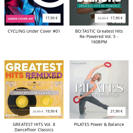
17,90 €
17,90 €
25,90 €
CYCLING Under Cover #01
BO:TASTIC Greatest Hits
Re-Powered Vol. 5 -
160BPM
19,90 €
21,90 €
26,90 €
GREATEST HITS Vol. 8
PILATES Power & Balance
Dancefloor Classics