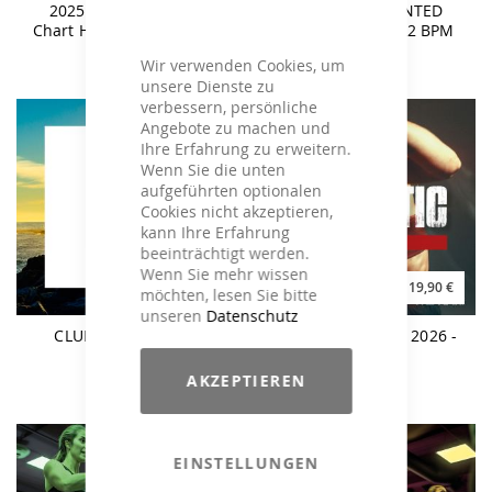
2025 MOST WANTED
2025 MOST WANTED
Chart Hits - 128-134 BPM
Chart Hits 128-122 BPM
Wir verwenden Cookies, um
unsere Dienste zu
verbessern, persönliche
Angebote zu machen und
Ihre Erfahrung zu erweitern.
Wenn Sie die unten
aufgeführten optionalen
Cookies nicht akzeptieren,
kann Ihre Erfahrung
beeinträchtigt werden.
Wenn Sie mehr wissen
19,90 €
19,90 €
möchten, lesen Sie bitte
unseren
Datenschutz
CLUBSTYLE DELUXE
BO:TASTIC Winter 2026 -
Marbella
140BPM
AKZEPTIEREN
EINSTELLUNGEN