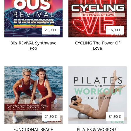
21,90 €
16,90 €
80s REVIVAL Synthwave
CYCLING The Power Of
Pop
Love
21,90 €
31,90 €
FUNCTIONAL BEACH
PILATES & WORKOUT