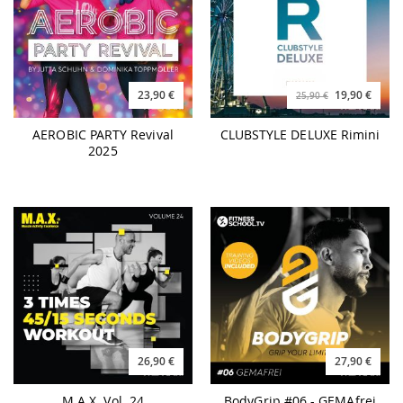
23,90 €
19,90 €
25,90 €
AEROBIC PARTY Revival
CLUBSTYLE DELUXE Rimini
2025
26,90 €
27,90 €
M.A.X. Vol. 24
BodyGrip #06 - GEMAfrei