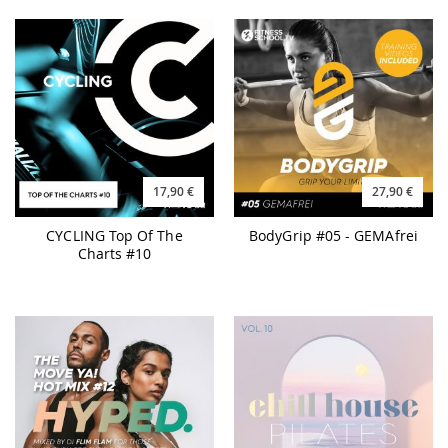
17,90 €
27,90 €
CYCLING Top Of The
BodyGrip #05 - GEMAfrei
Charts #10