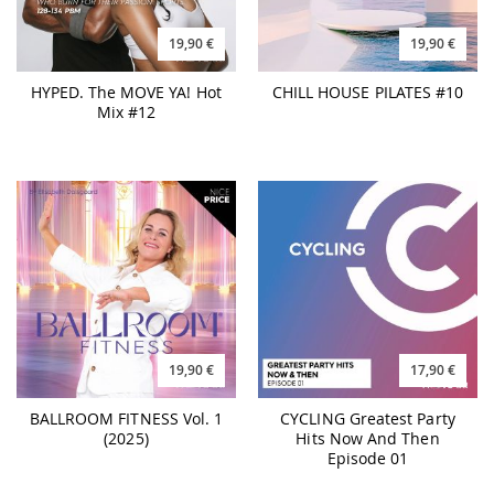
19,90 €
19,90 €
HYPED. The MOVE YA! Hot
CHILL HOUSE PILATES #10
Mix #12
19,90 €
17,90 €
BALLROOM FITNESS Vol. 1
CYCLING Greatest Party
(2025)
Hits Now And Then
Episode 01