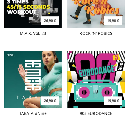
26,90 €
19,90 €
M.A.X. Vol. 23
ROCK 'N' ROBICS
26,90 €
19,90 €
TABATA #Nine
90s EURODANCE