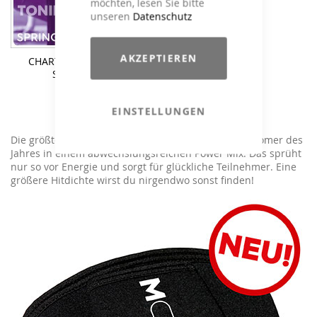
möchten, lesen Sie bitte
unseren
Datenschutz
25,90 €
AKZEPTIEREN
CHART ATTACK Toning
Spring 2018
EINSTELLUNGEN
Die größten Hits, Chartstürmer und heißesten Newcomer des
Jahres in einem abwechslungsreichen Power Mix. Das sprüht
nur so vor Energie und sorgt für glückliche Teilnehmer. Eine
größere Hitdichte wirst du nirgendwo sonst finden!