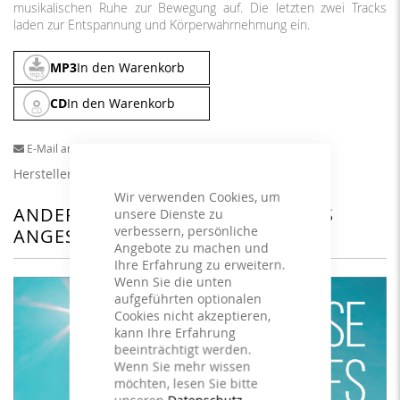
musikalischen Ruhe zur Bewegung auf. Die letzten zwei Tracks
laden zur Entspannung und Körperwahrnehmung ein.
MP3
In den Warenkorb
CD
In den Warenkorb
E-Mail an einen Freund
Herstellerangaben
Wir verwenden Cookies, um
ANDERE KUNDEN HABEN SICH DAS
unsere Dienste zu
verbessern, persönliche
ANGESEHEN
Angebote zu machen und
Ihre Erfahrung zu erweitern.
Wenn Sie die unten
aufgeführten optionalen
Cookies nicht akzeptieren,
kann Ihre Erfahrung
beeinträchtigt werden.
Wenn Sie mehr wissen
möchten, lesen Sie bitte
unseren
Datenschutz