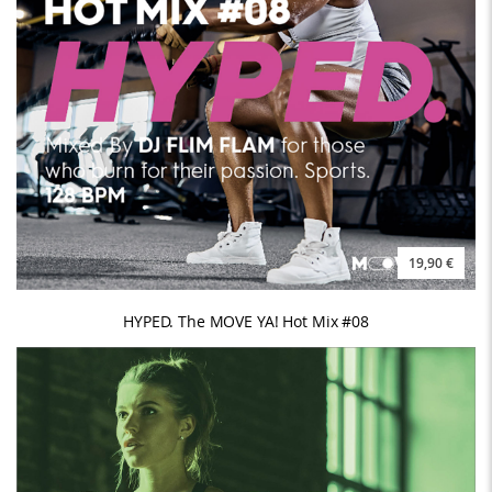
19,90 €
HYPED. The MOVE YA! Hot Mix #08