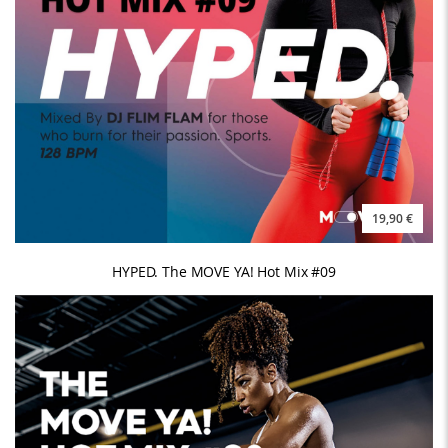
19,90 €
HYPED. The MOVE YA! Hot Mix #09