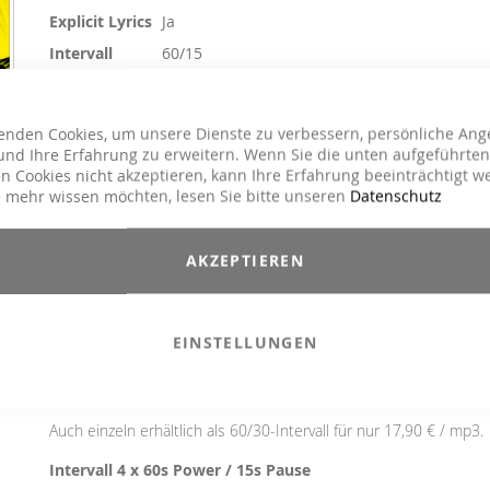
Explicit Lyrics
Ja
Intervall
60/15
Core Training, Crossfit / Athletic, Functional
Kursart
Training, H.I.T.T. / Intervalltraining, Jumping,
Sling Training / TRX, Toning / Fatburner / BB
enden Cookies, um unsere Dienste zu verbessern, persönliche Ang
nd Ihre Erfahrung zu erweitern. Wenn Sie die unten aufgeführten
Genre
Charts Hits / Pop, Dance / Electronic / Club
n Cookies nicht akzeptieren, kann Ihre Erfahrung beeinträchtigt w
 mehr wissen möchten, lesen Sie bitte unseren
Datenschutz
17,90 €
Inkl. 19% MwSt.
,
exkl.
Versandkosten
AKZEPTIEREN
Mit der Interval Chart Hits #5 gibt MOVE YA! erneut den Ton a
Die Compilation liefert das Beste, was die Charts zu bieten hab
in 3 unterschiedlichen Intervallstrukturen. Mit dabei sind d
EINSTELLUNGEN
Megahits "SNAP", "I´m Good", "Crazy What Love Can Do", "Ho
Me Closer", "Move Your Body", "Don´t You Worry", "Rain In Ibiz
und viele mehr.
Auch einzeln erhältlich als 60/30-Intervall für nur 17,90 € / mp3.
Intervall 4 x 60s Power / 15s Pause