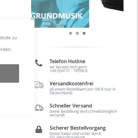
P
ebote zu
erden.
Telefon Hotline
wir beraten dich gern:
+49 (0)4171 - 79599-0
n!
Versandkostenfrei
en
ab einem Bestellwert von 100 € (nur in
ie
Deutschland)
ld
a"
Schneller Versand
Deine Bestellung wird schnellstmöglich
versandt
Sicherer Bestellvorgang
Deine Daten sind sicher durch
SSL-Verschlüsselung