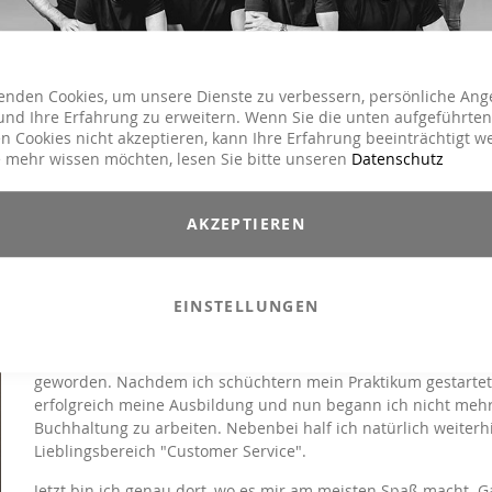
enden Cookies, um unsere Dienste zu verbessern, persönliche Ang
nd Ihre Erfahrung zu erweitern. Wenn Sie die unten aufgeführten
n Cookies nicht akzeptieren, kann Ihre Erfahrung beeinträchtigt w
 mehr wissen möchten, lesen Sie bitte unseren
Datenschutz
AKZEPTIEREN
YVONNE
EINSTELLUNGEN
Customer Service
Bereits seit 10 Jahren darf ich ein Teil des Ganzen sein und hi
geworden. Nachdem ich schüchtern mein Praktikum gestartet h
erfolgreich meine Ausbildung und nun begann ich nicht mehr 
Buchhaltung zu arbeiten. Nebenbei half ich natürlich weiter
Lieblingsbereich "Customer Service".
Jetzt bin ich genau dort, wo es mir am meisten Spaß macht.