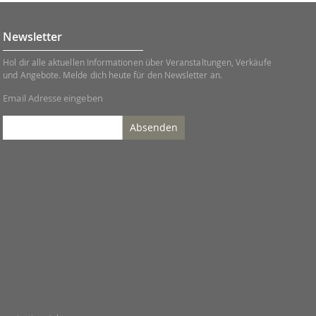
Newsletter
Hol dir alle aktuellen Informationen über Veranstaltungen, Verkäufe
und Angebote. Melde dich heute für den Newsletter an.
Email Adresse eingeben
Absenden