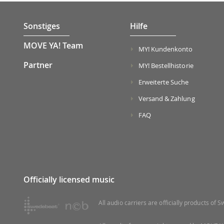
Sonstiges
Hilfe
MOVE YA! Team
MY! Kundenkonto
Partner
MY! Bestellhistorie
Erweiterte Suche
Versand & Zahlung
FAQ
Officially licensed music
All audio carriers are officially products of