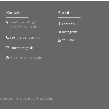
Kontakt
Social
Von-Somnitz-Ring 4
Facebook
21423 Winsen (Luhe)
Instagram
+49 (0)4171 - 79599-0
YouTube
info@move-ya.de
Mo.-Fr. 9:00 - 14:00 Uhr
 Swedebeat and licensed by IFPI and NCB.