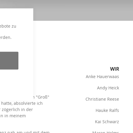
ebote zu
erden.
WIR
Anke Hauerwaas
Andy Heick
er bin ich wirklich "Groß"
Christiane Reese
atte, absolvierte ich
zögerlich in der
Hauke Ralfs
hin in meinem
Kai Schwarz
 Ganz nah am und mit dem
Maren Helms