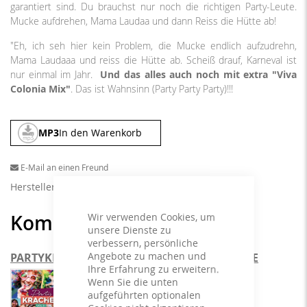
garantiert sind. Du brauchst nur noch die richtigen Party-Leute.
Mucke aufdrehen, Mama Laudaa und dann Reiss die Hütte ab!
"Eh, ich seh hier kein Problem, die Mucke endlich aufzudrehn,
Mama Laudaaa und reiss die Hütte ab. Scheiß drauf, Karneval ist
nur einmal im Jahr.
Und das alles auch noch mit extra "Viva
Colonia Mix"
. Das ist Wahnsinn (Party Party Party)!!!
MP3
In den Warenkorb
E-Mail an einen Freund
Herstellerangaben
Kombinieren und sparen
Wir verwenden Cookies, um
unsere Dienste zu
verbessern, persönliche
Angebote zu machen und
PARTYKRACHER VOL. 3 & REGENBOGENFARBE
Ihre Erfahrung zu erweitern.
Wenn Sie die unten
aufgeführten optionalen
+