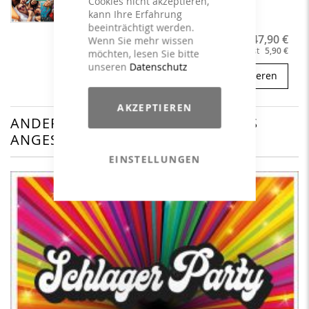
Cookies nicht akzeptieren,
kann Ihre Erfahrung
beeinträchtigt werden.
47,90 €
53,80 €
Wenn Sie mehr wissen
Zusammen kaufen für
Du sparst
5,90 €
möchten, lesen Sie bitte
unseren
Datenschutz
konfigurieren
AKZEPTIEREN
ANDERE KUNDEN HABEN SICH DAS
ANGESEHEN
EINSTELLUNGEN