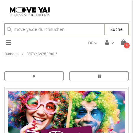
Suche
Toggle
DE
Arti
0
Cart
Nav
Startseite
PARTYKRACHER Vol. 3