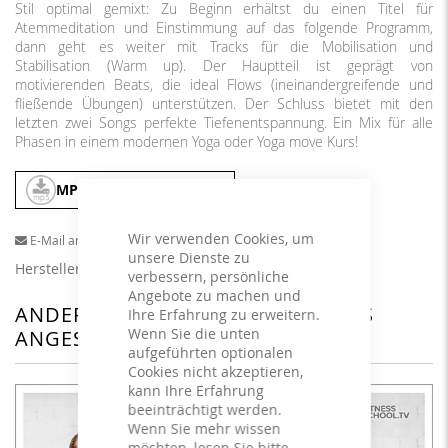
Stil optimal gemixt: Zu Beginn erhältst du einen Titel für
Atemmeditation und Einstimmung auf das folgende Programm,
dann geht es weiter mit Tracks für die Mobilisation und
Stabilisation (Warm up). Der Hauptteil ist geprägt von
motivierenden Beats, die ideal Flows (ineinandergreifende und
fließende Übungen) unterstützen. Der Schluss bietet mit den
letzten zwei Songs perfekte Tiefenentspannung. Ein Mix für alle
Phasen in einem modernen Yoga oder Yoga move Kurs!
MP3
In den Warenkorb
Wir verwenden Cookies, um
E-Mail an einen Freund
unsere Dienste zu
Herstellerangaben
verbessern, persönliche
Angebote zu machen und
ANDERE KUNDEN HABEN SICH DAS
Ihre Erfahrung zu erweitern.
Wenn Sie die unten
ANGESEHEN
aufgeführten optionalen
Cookies nicht akzeptieren,
kann Ihre Erfahrung
beeinträchtigt werden.
Wenn Sie mehr wissen
möchten, lesen Sie bitte