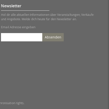
Newsletter
Hol dir alle aktuellen Informationen über Veranstaltungen, Verkäufe
und Angebote. Melde dich heute für den Newsletter an.
Email Adresse eingeben
Absenden
ronisation rights.