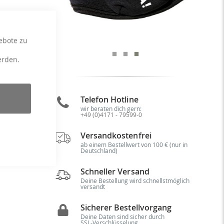
ebote zu
erden.
Telefon Hotline
n.
wir beraten dich gern:
ng
+49 (0)4171 - 79599-0
Versandkostenfrei
ab einem Bestellwert von 100 € (nur in
Deutschland)
Schneller Versand
Deine Bestellung wird schnellstmöglich
versandt
Sicherer Bestellvorgang
Deine Daten sind sicher durch
SSL-Verschlüsselung