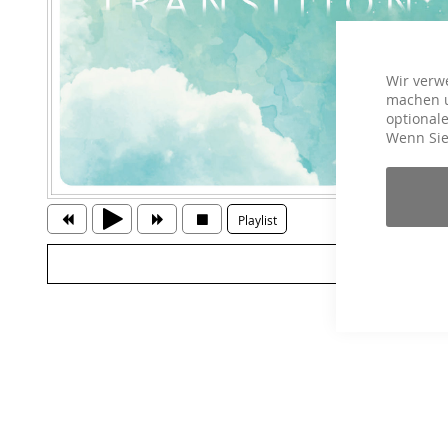
Wir verw
machen u
optionale
Wenn Sie
Playlist