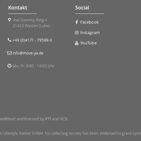
Kontakt
Social
Von-Somnitz-Ring 4
Facebook
21423 Winsen (Luhe)
Instagram
+49 (0)4171 - 79599-0
YouTube
info@move-ya.de
Mo.-Fr. 9:00 - 14:00 Uhr
 Swedebeat and licensed by IFPI and NCB.
! Lifestyle Kontor GmbH. No collecting society has been endorsed to grant synch