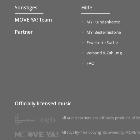
Sonstiges
Hilfe
MOVE YA! Team
MY! Kundenkonto
Partner
MY! Bestellhistorie
Erweiterte Suche
Versand & Zahlung
FAQ
Officially licensed music
All audio carriers are officially products of
All royalty-free copyrights owned by MOVE YA