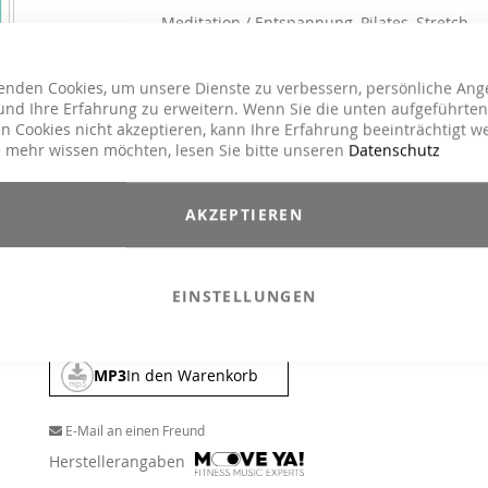
Meditation / Entspannung, Pilates, Stretch,
Kursart
Yoga
Chillout, Dance / Electronic / Club, Drums /
Genre
enden Cookies, um unsere Dienste zu verbessern, persönliche Ang
Tribal
nd Ihre Erfahrung zu erweitern. Wenn Sie die unten aufgeführten
n Cookies nicht akzeptieren, kann Ihre Erfahrung beeinträchtigt w
19,90 €
26,90 €
 mehr wissen möchten, lesen Sie bitte unseren
Datenschutz
Inkl. 19% MwSt.
,
exkl.
Versandkosten
AKZEPTIEREN
Die neue TriloChi CD inspiriert, sich mit Leichtigkeit zu bewege
Tauche ein in eine Klangwelt, die motiviert, Lust auf Bewegu
macht und dich in deiner körperlichen Aufrichtung unterstützt.
EINSTELLUNGEN
CD
In den Warenkorb
MP3
In den Warenkorb
E-Mail an einen Freund
Herstellerangaben