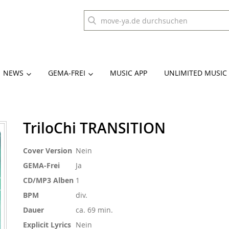
NEWS
GEMA-FREI
MUSIC APP
UNLIMITED MUSIC
TriloChi TRANSITION
Weitere
Cover Version
Nein
Informationen
GEMA-Frei
Ja
CD/MP3 Alben
1
BPM
div.
Dauer
ca. 69 min.
Explicit Lyrics
Nein