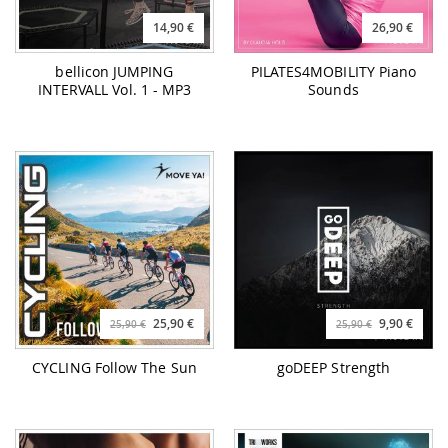
14,90 €
26,90 €
bellicon JUMPING
PILATES4MOBILITY Piano
INTERVALL Vol. 1 - MP3
Sounds
25,90 €
9,90 €
25,90 €
25,90 €
CYCLING Follow The Sun
goDEEP Strength