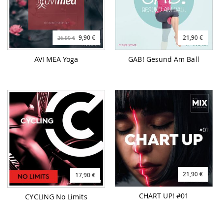
9,90 €
21,90 €
26,90 €
AVI MEA Yoga
GAB! Gesund Am Ball
21,90 €
17,90 €
CHART UP! #01
CYCLING No Limits