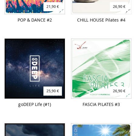
21,90 €
26,90 €
POP & DANCE #2
CHILL HOUSE Pilates #4
25,90 €
26,90 €
goDEEP Life (#1)
FASCIA PILATES #3