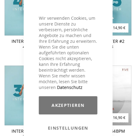
Wir verwenden Cookies, um
unsere Dienste zu
14,90 €
14,90 €
verbessern, persönliche
Angebote zu machen und
Ihre Erfahrung zu erweitern.
INTERVAL BOOSTER #2
INTERVAL BOOSTER #2
45/30 - MP3
45/15 - MP3
Wenn Sie die unten
aufgeführten optionalen
Cookies nicht akzeptieren,
kann Ihre Erfahrung
beeinträchtigt werden.
Wenn Sie mehr wissen
möchten, lesen Sie bitte
unseren
Datenschutz
AKZEPTIEREN
14,90 €
16,90 €
EINSTELLUNGEN
INTERVAL BOOSTER #2
TABATA #Five - 144BPM