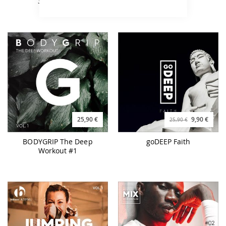
30/15 - MP3
25,90 €
9,90 €
25,90 €
BODYGRIP The Deep
goDEEP Faith
Workout #1