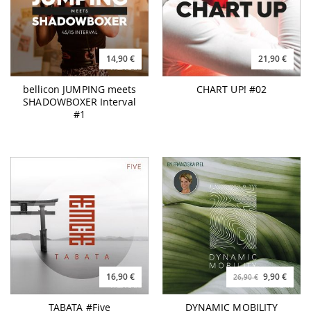
14,90 €
21,90 €
bellicon JUMPING meets
CHART UP! #02
SHADOWBOXER Interval
#1
16,90 €
9,90 €
26,90 €
TABATA #Five
DYNAMIC MOBILITY