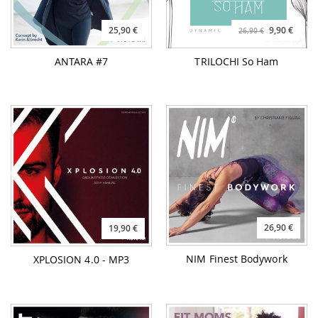
25,90 €
9,90 €
26,90 €
ANTARA #7
TRILOCHI So Ham
26,90 €
19,90 €
NIM Finest Bodywork
XPLOSION 4.0 - MP3