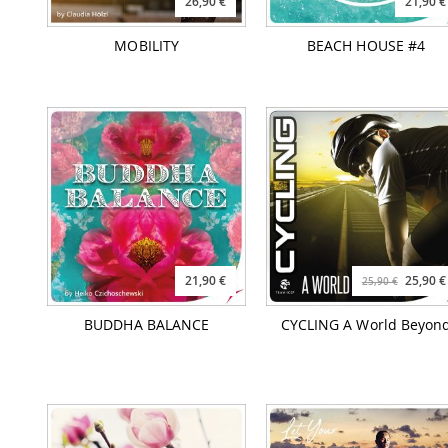
26,90 €
21,90 €
MOBILITY
BEACH HOUSE #4
21,90 €
25,90 €
25,90 €
BUDDHA BALANCE
CYCLING A World Beyon