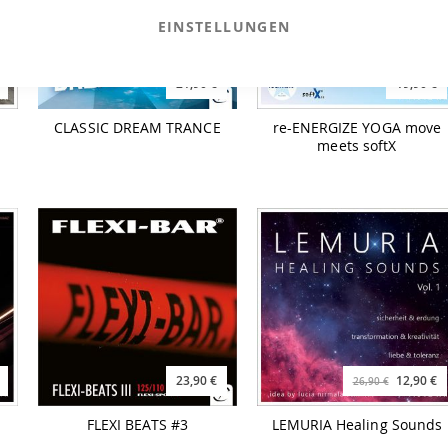
EINSTELLUNGEN
21,90 €
19,90 €
CLASSIC DREAM TRANCE
re-ENERGIZE YOGA move
meets softX
23,90 €
12,90 €
26,90 €
FLEXI BEATS #3
LEMURIA Healing Sounds