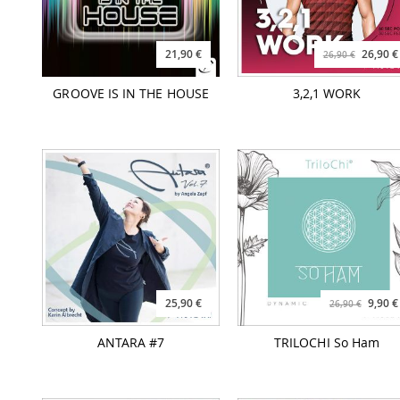
21,90 €
26,90 €
26,90 €
GROOVE IS IN THE HOUSE
3,2,1 WORK
25,90 €
9,90 €
26,90 €
ANTARA #7
TRILOCHI So Ham