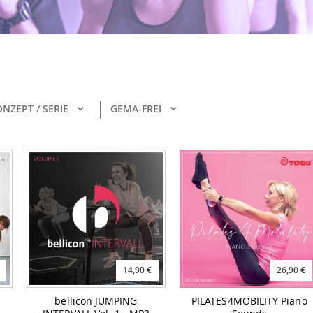
NZEPT / SERIE
GEMA-FREI
14,90 €
26,90 €
bellicon JUMPING
PILATES4MOBILITY Piano