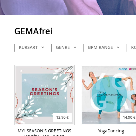
GEMAfrei
KURSART
GENRE
BPM RANGE
KO
12,90 €
14,90 €
MY! SEASON'S GREETINGS
YogaDancing