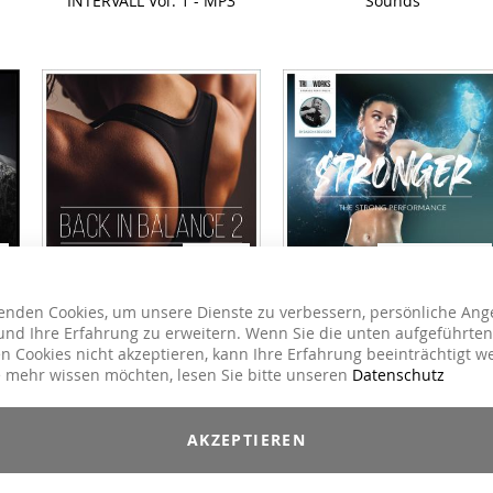
INTERVALL Vol. 1 - MP3
Sounds
26,90 €
17,90 €
21,90 €
BACK IN BALANCE #2
STRONGER The Strong
enden Cookies, um unsere Dienste zu verbessern, persönliche Ang
Performance
nd Ihre Erfahrung zu erweitern. Wenn Sie die unten aufgeführten
n Cookies nicht akzeptieren, kann Ihre Erfahrung beeinträchtigt w
 mehr wissen möchten, lesen Sie bitte unseren
Datenschutz
AKZEPTIEREN