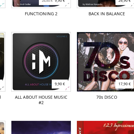
9,90 €
26,90 €
26,90 €
FUNCTIONING 2
BACK IN BALANCE
9,90 €
17,90 €
d
ALL ABOUT HOUSE MUSIC
70s DISCO
#2